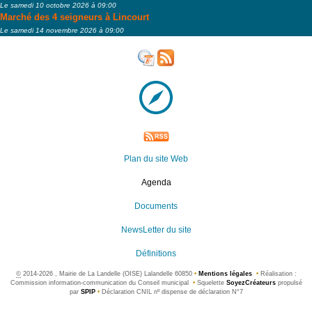
Le samedi 10 octobre 2026 à 09:00
Marché des 4 seigneurs à Lincourt
Le samedi 14 novembre 2026 à 09:00
Plan du site Web
Agenda
Documents
NewsLetter du site
Définitions
©
2014-2026 , Mairie de La Landelle (OISE) Lalandelle 60850
•
Mentions légales
•
Réalisation :
Commission information-communication du Conseil municipal
•
Squelette
SoyezCréateurs
propulsé
par
SPIP
•
Déclaration CNIL nº dispense de déclaration N°7