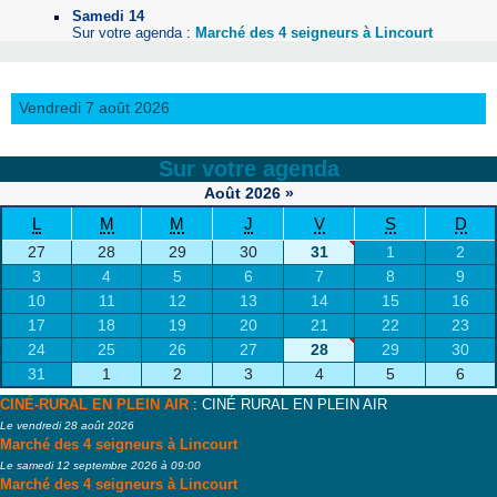
Samedi 14
Sur votre agenda :
Marché des 4 seigneurs à Lincourt
Vendredi 7 août 2026
Sur votre agenda
Août
2026
»
L
M
M
J
V
S
D
27
28
29
30
31
1
2
3
4
5
6
7
8
9
10
11
12
13
14
15
16
17
18
19
20
21
22
23
24
25
26
27
28
29
30
31
1
2
3
4
5
6
CINÉ-RURAL EN PLEIN AIR
: CINÉ RURAL EN PLEIN AIR
Le vendredi 28 août 2026
Marché des 4 seigneurs à Lincourt
Le samedi 12 septembre 2026 à 09:00
Marché des 4 seigneurs à Lincourt