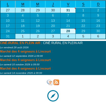
L
M
M
J
V
S
D
27
28
29
30
31
1
2
3
4
5
6
7
8
9
10
11
12
13
14
15
16
17
18
19
20
21
22
23
24
25
26
27
28
29
30
31
1
2
3
4
5
6
CINÉ-RURAL EN PLEIN AIR
: CINÉ RURAL EN PLEIN AIR
Le vendredi 28 août 2026
Marché des 4 seigneurs à Lincourt
Le samedi 12 septembre 2026 à 09:00
Marché des 4 seigneurs à Lincourt
Le samedi 10 octobre 2026 à 09:00
Marché des 4 seigneurs à Lincourt
Le samedi 14 novembre 2026 à 09:00