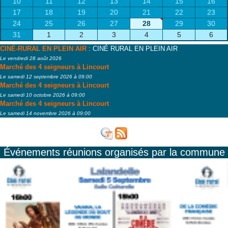
10
11
12
13
14
15
16
17
18
19
20
21
22
23
24
25
26
27
28
29
30
31
1
2
3
4
5
6
CINÉ-RURAL EN PLEIN AIR
: CINÉ RURAL EN PLEIN AIR
Le vendredi 28 août 2026
Marché des 4 seigneurs à Lincourt
Le samedi 12 septembre 2026 à 09:00
Marché des 4 seigneurs à Lincourt
Le samedi 10 octobre 2026 à 09:00
Marché des 4 seigneurs à Lincourt
Le samedi 14 novembre 2026 à 09:00
Événements réunions organisés par la commune