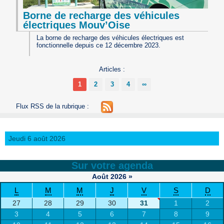
Borne de recharge des véhicules
électriques Mouv’Oise
La borne de recharge des véhicules électriques est
fonctionnelle depuis ce 12 décembre 2023.
Articles :
1
2
3
4
∞
Flux RSS de la rubrique :
Jeudi 6 août 2026
Sur votre agenda
Août
2026
»
L
M
M
J
V
S
D
27
28
29
30
31
1
2
3
4
5
6
7
8
9