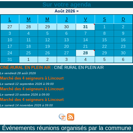
Sur votre agenda
Août
2026
»
L
M
M
J
V
S
D
27
28
29
30
31
1
2
3
4
5
6
7
8
9
10
11
12
13
14
15
16
17
18
19
20
21
22
23
24
25
26
27
28
29
30
31
1
2
3
4
5
6
CINÉ-RURAL EN PLEIN AIR
: CINÉ RURAL EN PLEIN AIR
Le vendredi 28 août 2026
Marché des 4 seigneurs à Lincourt
Le samedi 12 septembre 2026 à 09:00
Marché des 4 seigneurs à Lincourt
Le samedi 10 octobre 2026 à 09:00
Marché des 4 seigneurs à Lincourt
Le samedi 14 novembre 2026 à 09:00
Événements réunions organisés par la commune