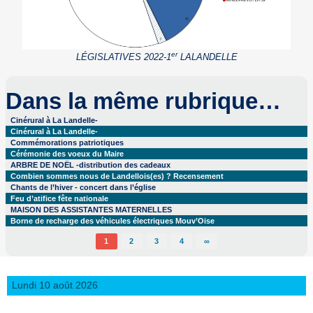
er
LÉGISLATIVES 2022-1
LALANDELLE
Dans la même rubrique…
Cinérural à La Landelle-
Cinérural à La Landelle-
Commémorations patriotiques
Cérémonie des voeux du Maire
ARBRE DE NOËL -distribution des cadeaux
Combien sommes nous de Landellois(es) ? Recensement
Chants de l’hiver - concert dans l’église
Feu d’atifice fête nationale
MAISON DES ASSISTANTES MATERNELLES
Borne de recharge des véhicules électriques Mouv’Oise
1
2
3
4
∞
Lundi 10 août 2026