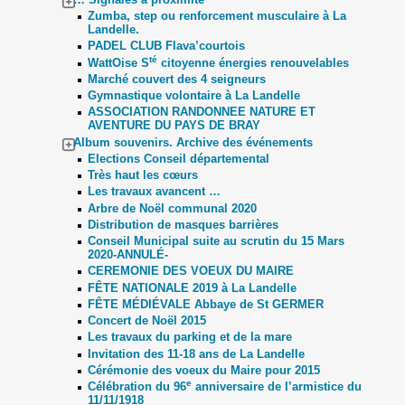
Zumba, step ou renforcement musculaire à La
Landelle.
PADEL CLUB Flava’courtois
té
WattOise S
citoyenne énergies renouvelables
Marché couvert des 4 seigneurs
Gymnastique volontaire à La Landelle
ASSOCIATION RANDONNEE NATURE ET
AVENTURE DU PAYS DE BRAY
Album souvenirs. Archive des événements
Elections Conseil départemental
Très haut les cœurs
Les travaux avancent …
Arbre de Noël communal 2020
Distribution de masques barrières
Conseil Municipal suite au scrutin du 15 Mars
2020-ANNULÉ-
CEREMONIE DES VOEUX DU MAIRE
FÊTE NATIONALE 2019 à La Landelle
FÊTE MÉDIÉVALE Abbaye de St GERMER
Concert de Noël 2015
Les travaux du parking et de la mare
Invitation des 11-18 ans de La Landelle
Cérémonie des voeux du Maire pour 2015
e
Célébration du 96
anniversaire de l’armistice du
11/11/1918