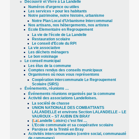
Découvrir et Vivre à La Landelle
Numéros d’urgence ou utiles
Les services + pour les habitants
Notre patrimoine, notre histoire, urbanisme
Notre Plan Local d’Urbanisme Intercommunal
Nos artisans, nos hébergements, nos artistes
Ecole Elementaire en Regroupement
La vie de l’école de La Landelle
Restauration scolaire
Le conseil d’Ecole du RPI
La vie associative
Les déchets ménagers
Le bon voisinage
Le conseil municipal
Les élus de la commune
Comptes rendus des conseils municipaux
Organismes où nous vous représentons
Coopération intercommunale Le Regroupement
Scolaire (SIRS)
Événements, réunions …
Événements réunions organisés par la commune
Activité des associations Landelloises.
La société de chasse
UNION NATIONALE DES COMBATTANTS
LALANDELLE et environs Section LALANDELLE – LE
VAUROUX – ST AUBIN EN BRAY
(
L
a
L
andelle
L
oisirs) c’est fini …
L’Ecole communale et sa coopérative scolaire
Paroisse de la Trinité en Bray
Activités intercommunales (centre social, communauté
de communes)