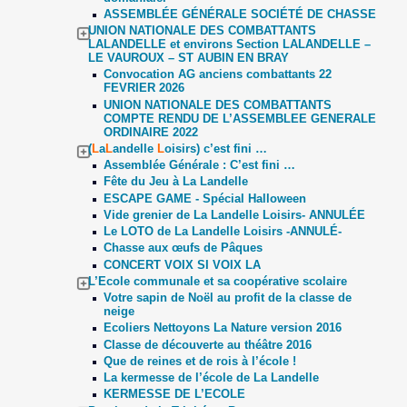
ASSEMBLÉE GÉNÉRALE SOCIÉTÉ DE CHASSE
UNION NATIONALE DES COMBATTANTS
LALANDELLE et environs Section LALANDELLE –
LE VAUROUX – ST AUBIN EN BRAY
Convocation AG anciens combattants 22
FEVRIER 2026
UNION NATIONALE DES COMBATTANTS
COMPTE RENDU DE L’ASSEMBLEE GENERALE
ORDINAIRE 2022
(
L
a
L
andelle
L
oisirs) c’est fini …
Assemblée Générale : C’est fini …
Fête du Jeu à La Landelle
ESCAPE GAME - Spécial Halloween
Vide grenier de La Landelle Loisirs- ANNULÉE
Le LOTO de La Landelle Loisirs -ANNULÉ-
Chasse aux œufs de Pâques
CONCERT VOIX SI VOIX LA
L’Ecole communale et sa coopérative scolaire
Votre sapin de Noël au profit de la classe de
neige
Ecoliers Nettoyons La Nature version 2016
Classe de découverte au théâtre 2016
Que de reines et de rois à l’école !
La kermesse de l’école de La Landelle
KERMESSE DE L’ECOLE