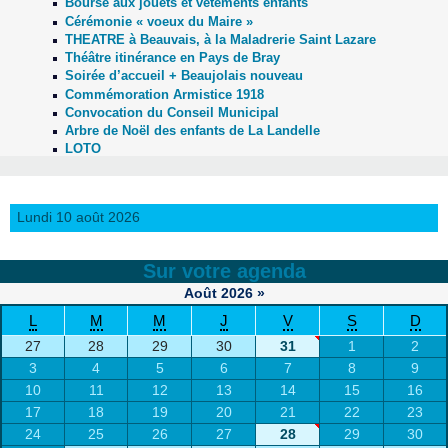
Bourse aux jouets et vêtements enfants
Cérémonie « voeux du Maire »
THEATRE à Beauvais, à la Maladrerie Saint Lazare
Théâtre itinérance en Pays de Bray
Soirée d’accueil + Beaujolais nouveau
Commémoration Armistice 1918
Convocation du Conseil Municipal
Arbre de Noël des enfants de La Landelle
LOTO
Lundi 10 août 2026
Sur votre agenda
Août
2026
»
L
M
M
J
V
S
D
27
28
29
30
31
1
2
3
4
5
6
7
8
9
10
11
12
13
14
15
16
17
18
19
20
21
22
23
24
25
26
27
28
29
30