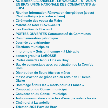
AG Section LALANDELLE - LE VAUROUX – ST AUBIN
EN BRAY UNION NATIONALE DES COMBATTANTS de
l’OISE
Réunion information Rénovation énergétique (aides)
Photovoltaïque (cadastre solaire)
Cérémonie des voeux du Maire
Marché de Noël FLAVACOURT
Les Foulées de Blacourt
PORTES OUVERTES Communauté de Communes
Commémoration patriotique
Journée du patrimoine
Élections municipales
Impromptu « Sois un homme » à Lhéraule
concert gratuit à LABOSSE
Portes ouvertes tennis Ons en Bray
Bac de compostage avec participation de la Com’de
Com’
Distribution de fleurs fête des mères
messe d’action de grâce et d’au revoir de P. Denis
Okeke
Hommage à tous les « morts pour la France »
Convocation du Conseil municipal
Convocation du Conseil municipal
Autoconsommation collective d’énergie solaire locale.
Ciné-rural à Lalandelle
Telethon 2024 Pays de Bray