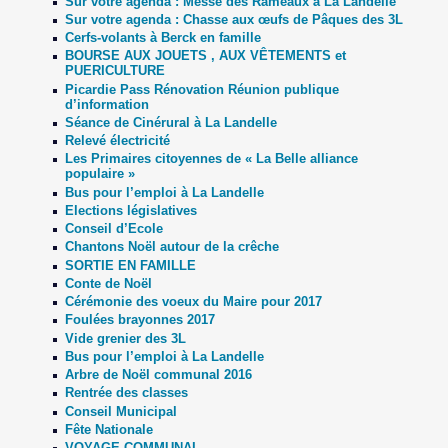
Sur votre agenda : Messe des Rameaux à La Landelle
Sur votre agenda : Chasse aux œufs de Pâques des 3L
Cerfs-volants à Berck en famille
BOURSE AUX JOUETS , AUX VÊTEMENTS et
PUERICULTURE
Picardie Pass Rénovation Réunion publique
d’information
Séance de Cinérural à La Landelle
Relevé électricité
Les Primaires citoyennes de « La Belle alliance
populaire »
Bus pour l’emploi à La Landelle
Elections législatives
Conseil d’Ecole
Chantons Noël autour de la crêche
SORTIE EN FAMILLE
Conte de Noël
Cérémonie des voeux du Maire pour 2017
Foulées brayonnes 2017
Vide grenier des 3L
Bus pour l’emploi à La Landelle
Arbre de Noël communal 2016
Rentrée des classes
Conseil Municipal
Fête Nationale
VOYAGE COMMUNAL