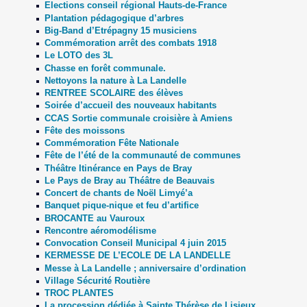
Elections conseil régional Hauts-de-France
Plantation pédagogique d’arbres
Big-Band d’Etrépagny 15 musiciens
Commémoration arrêt des combats 1918
Le LOTO des 3L
Chasse en forêt communale.
Nettoyons la nature à La Landelle
RENTREE SCOLAIRE des élèves
Soirée d’accueil des nouveaux habitants
CCAS Sortie communale croisière à Amiens
Fête des moissons
Commémoration Fête Nationale
Fête de l’été de la communauté de communes
Théâtre Itinérance en Pays de Bray
Le Pays de Bray au Théâtre de Beauvais
Concert de chants de Noël Limyé’a
Banquet pique-nique et feu d’artifice
BROCANTE au Vauroux
Rencontre aéromodélisme
Convocation Conseil Municipal 4 juin 2015
KERMESSE DE L’ECOLE DE LA LANDELLE
Messe à La Landelle ; anniversaire d’ordination
Village Sécurité Routière
TROC PLANTES
La procession dédiée à Sainte Thérèse de Lisieux.