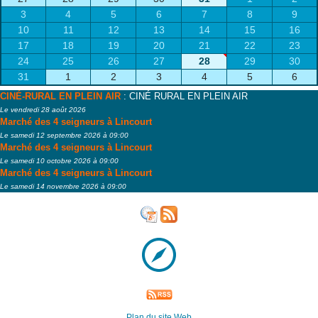
3
4
5
6
7
8
9
10
11
12
13
14
15
16
17
18
19
20
21
22
23
24
25
26
27
28
29
30
31
1
2
3
4
5
6
CINÉ-RURAL EN PLEIN AIR
: CINÉ RURAL EN PLEIN AIR
Le vendredi 28 août 2026
Marché des 4 seigneurs à Lincourt
Le samedi 12 septembre 2026 à 09:00
Marché des 4 seigneurs à Lincourt
Le samedi 10 octobre 2026 à 09:00
Marché des 4 seigneurs à Lincourt
Le samedi 14 novembre 2026 à 09:00
Plan du site Web