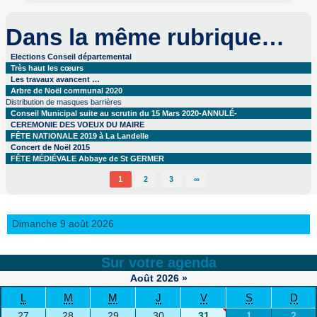
Dans la même rubrique…
Elections Conseil départemental
Très haut les cœurs
Les travaux avancent …
Arbre de Noël communal 2020
Distribution de masques barrières
Conseil Municipal suite au scrutin du 15 Mars 2020-ANNULÉ-
CEREMONIE DES VOEUX DU MAIRE
FÊTE NATIONALE 2019 à La Landelle
Concert de Noël 2015
FÊTE MÉDIÉVALE Abbaye de St GERMER
1
2
3
∞
Dimanche 9 août 2026
Sur votre agenda
Août
2026
»
L
M
M
J
V
S
D
27
28
29
30
31
1
2