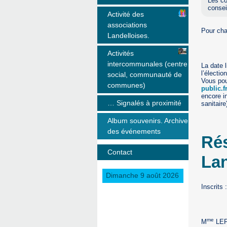
Les co
consei
Activité des
associations
Pour cha
Landelloises.
Activités
intercommunales (centre
La date l
l’électio
social, communauté de
Vous pou
communes)
public.f
encore i
… Signalés à proximité
sanitaire
Album souvenirs. Archive
des événements
Rés
Contact
Lan
Dimanche 9 août 2026
Inscrits
me
M
LEFE