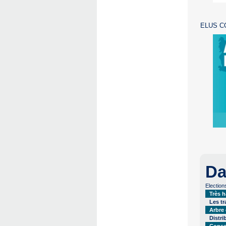
ELUS C
Da
Election
Très h
Les t
Arbre
Distri