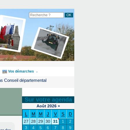
Vos démarches
ns Conseil départemental
Sur votre agenda
Août
2026
»
L
M
M
J
V
S
D
27
28
29
30
31
1
2
3
4
5
6
7
8
9