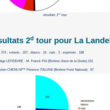
er
résultats 1
tour
d
ultats 2
tour pour La Lande
: 374 ; votants : 207 ; blancs : 16 ; nuls : 3 ; exprimés : 188
ge LEFEBVRE - M. Franck PIA (Binôme Union de la Droite):101
me
stien CHENU M
Florence ITALIANI (Binôme Front National) : 87