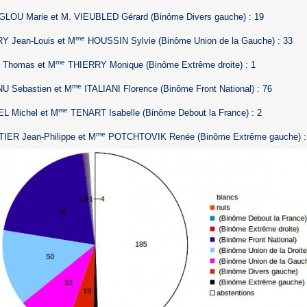
LOU Marie et M. VIEUBLED Gérard (Binôme Divers gauche) : 19
me
Y Jean-Louis et M
HOUSSIN Sylvie (Binôme Union de la Gauche) : 33
me
 Thomas et M
THIERRY Monique (Binôme Extrême droite) : 1
me
U Sebastien et M
ITALIANI Florence (Binôme Front National) : 76
me
L Michel et M
TENART Isabelle (Binôme Debout la France) : 2
me
IER Jean-Philippe et M
POTCHTOVIK Renée (Binôme Extrême gauche) :