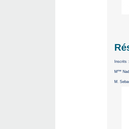
Rés
Inscrits 
me
M
Nadè
M. Seba