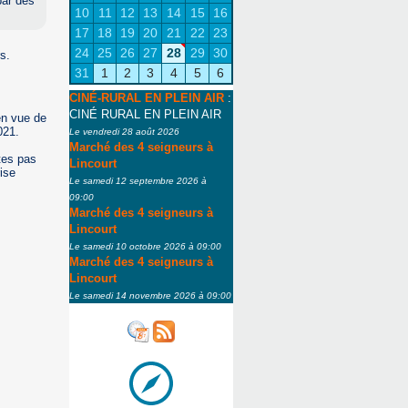
par des
10
11
12
13
14
15
16
17
18
19
20
21
22
23
24
25
26
27
28
29
30
s.
31
1
2
3
4
5
6
CINÉ-RURAL EN PLEIN AIR
:
CINÉ RURAL EN PLEIN AIR
 en vue de
021.
Le vendredi 28 août 2026
Marché des 4 seigneurs à
tes pas
Lincourt
ise
Le samedi 12 septembre 2026 à
09:00
Marché des 4 seigneurs à
Lincourt
Le samedi 10 octobre 2026 à 09:00
Marché des 4 seigneurs à
Lincourt
Le samedi 14 novembre 2026 à 09:00