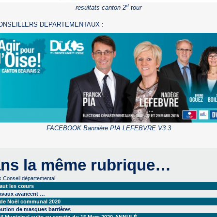
d
resultats canton 2
tour
ONSEILLERS DEPARTEMENTAUX :
FACEBOOK Bannière PIA LEFEBVRE V3 3
ns la même rubrique…
s Conseil départemental
aut les cœurs
ravaux avancent …
 de Noël communal 2020
bution de masques barrières