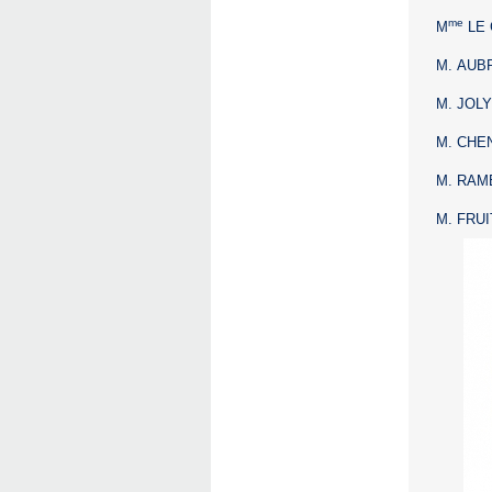
me
M
LE G
M. AUBR
M. JOLY
M. CHEN
M. RAME
M. FRUIT