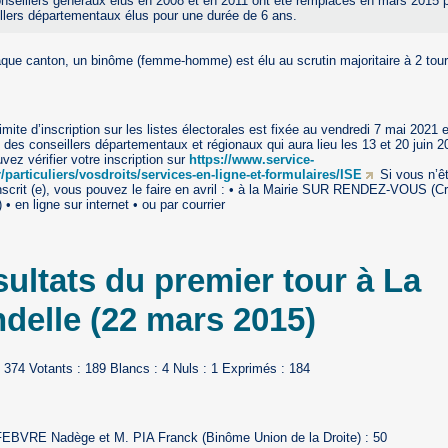
nseillers généraux élus en 2008 et en 2011 ont été remplacés en mars 2015 
llers départementaux élus pour une durée de 6 ans.
que canton, un binôme (femme-homme) est élu au scrutin majoritaire à 2 tour
imite d’inscription sur les listes électorales est fixée au vendredi 7 mai 2021
n des conseillers départementaux et régionaux qui aura lieu les 13 et 20 juin 2
vez vérifier votre inscription sur
https://www.service-
r/particuliers/vosdroits/services-en-ligne-et-formulaires/ISE
Si vous n’ê
nscrit (e), vous pouvez le faire en avril : • à la Mairie SUR RENDEZ-VOUS (Cr
) • en ligne sur internet • ou par courrier
ultats du premier tour à La
delle (22 mars 2015)
 : 374 Votants : 189 Blancs : 4 Nuls : 1 Exprimés : 184
BVRE Nadège et M. PIA Franck (Binôme Union de la Droite) : 50