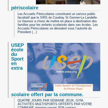
périscolaire
Les Accueils Périscolaires constituent un service public
facultatif que le SIRS du Coudray St Germer-La Landelle-
Le Vauroux a choisi de mettre en place à destination des
familles pour les enfants scolarisés dans ses écoles. Les
Accueils Périscolaires se déroulent sous l’autorité du
Président (…)
USEP
école
du
Sport
en
extra
scolaire offert par la commune.
QUATRE JOURS PAR SEMAINE JEUX, GYM,
ACTIVITÉS MULTISPORTS OFFERTS PAR VOTRE
COMMUNE planning janvier 2026 contact :