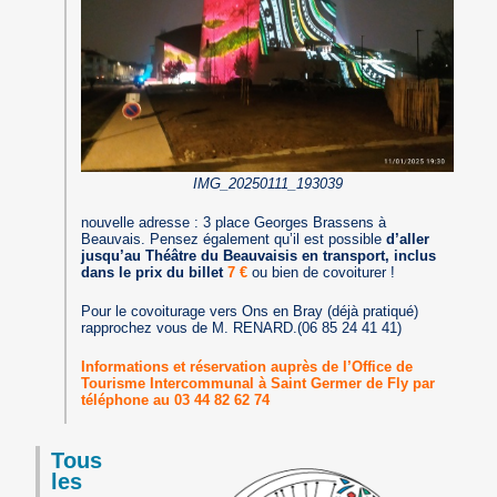
IMG_20250111_193039
nouvelle adresse : 3 place Georges Brassens à
Beauvais. Pensez également qu’il est possible
d’aller
jusqu’au Théâtre du Beauvaisis en transport, inclus
dans le prix du billet
7 €
ou bien de covoiturer !
Pour le covoiturage vers Ons en Bray (déjà pratiqué)
rapprochez vous de M. RENARD.(06 85 24 41 41)
Informations et réservation auprès de l’Office de
Tourisme Intercommunal à Saint Germer de Fly par
téléphone au 03 44 82 62 74
Tous
les