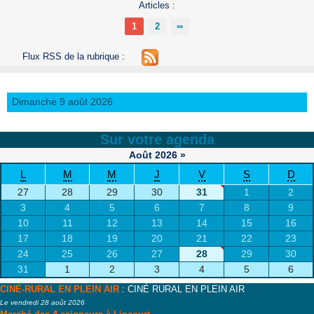
Articles :
1
2
∞
Flux RSS de la rubrique :
Dimanche 9 août 2026
Sur votre agenda
Août
2026
»
L
M
M
J
V
S
D
27
28
29
30
31
1
2
3
4
5
6
7
8
9
10
11
12
13
14
15
16
17
18
19
20
21
22
23
24
25
26
27
28
29
30
31
1
2
3
4
5
6
CINÉ-RURAL EN PLEIN AIR
: CINÉ RURAL EN PLEIN AIR
Le vendredi 28 août 2026