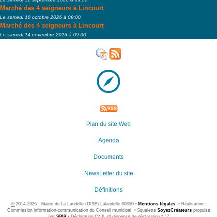
Marché des 4 seigneurs à Lincourt
Le samedi 10 octobre 2026 à 09:00
Marché des 4 seigneurs à Lincourt
Le samedi 14 novembre 2026 à 09:00
Plan du site Web
Agenda
Documents
NewsLetter du site
Définitions
©
2014-2026 , Mairie de La Landelle (OISE) Lalandelle 60850
•
Mentions légales
•
Réalisation :
Commission information-communication du Conseil municipal
•
Squelette
SoyezCréateurs
propulsé
par
SPIP
•
Déclaration CNIL nº dispense de déclaration N°7