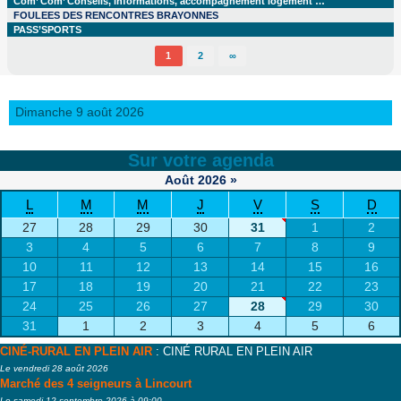
Com’ Com’ Conseils, informations, accompagnement logement …
FOULEES DES RENCONTRES BRAYONNES
PASS’SPORTS
1
2
∞
Dimanche 9 août 2026
Sur votre agenda
Août
2026
»
L
M
M
J
V
S
D
27
28
29
30
31
1
2
3
4
5
6
7
8
9
10
11
12
13
14
15
16
17
18
19
20
21
22
23
24
25
26
27
28
29
30
31
1
2
3
4
5
6
CINÉ-RURAL EN PLEIN AIR
: CINÉ RURAL EN PLEIN AIR
Le vendredi 28 août 2026
Marché des 4 seigneurs à Lincourt
Le samedi 12 septembre 2026 à 09:00