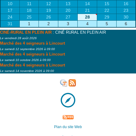
10
11
12
13
14
15
16
17
18
19
20
21
22
23
24
25
26
27
28
29
30
31
1
2
3
4
5
6
CINÉ-RURAL EN PLEIN AIR
: CINÉ RURAL EN PLEIN AIR
Le vendredi 28 août 2026
Marché des 4 seigneurs à Lincourt
Le samedi 12 septembre 2026 à 09:00
Marché des 4 seigneurs à Lincourt
Le samedi 10 octobre 2026 à 09:00
Marché des 4 seigneurs à Lincourt
Le samedi 14 novembre 2026 à 09:00
Plan du site Web