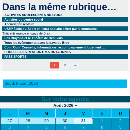
Dans la même rubrique…
ACTIVITÉS ADOLESCENTS BRAYONS
Activités du centre social
Accueil périscolaire
USEP école du Sport en extra scolaire offert par la commune.
Thâtre itinérance en pays de Bray
Les Brayons et le Théâtre de Beauvais
Tous les événements dans le pays de Bray
Com’ Com’ Conseils, informations, accompagnement logement …
FOULEES DES RENCONTRES BRAYONNES
PASS’SPORTS
1
2
∞
Jeudi 6 août 2026
Sur votre agenda
Août
2026
»
L
M
M
J
V
S
D
27
28
29
30
31
1
2
3
4
5
6
7
8
9