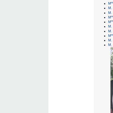
m
M
M.
M.
m
M
m
M
M.
M.
m
M
M.
M.