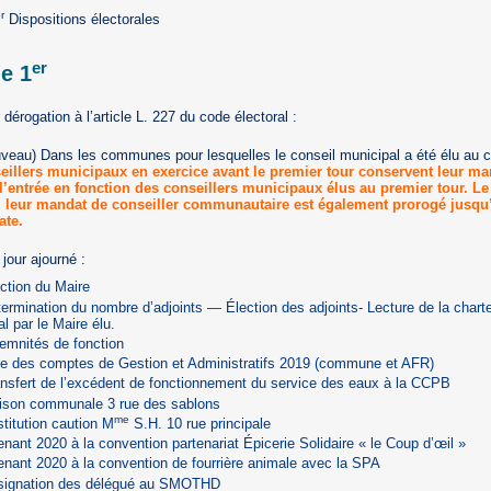
r
Dispositions électorales
er
le 1
r dérogation à l’article L. 227 du code électoral :
uveau) Dans les communes pour lesquelles le conseil municipal a été élu au 
eillers municipaux en exercice avant le premier tour conservent leur ma
l’entrée en fonction des conseillers municipaux élus au premier tour. Le
, leur mandat de conseiller communautaire est également prorogé jusqu’
te.
jour ajourné :
ction du Maire
ermination du nombre d’adjoints — Élection des adjoints- Lecture de la charte
al par le Maire élu.
emnités de fonction
e des comptes de Gestion et Administratifs 2019 (commune et AFR)
nsfert de l’excédent de fonctionnement du service des eaux à la CCPB
ison communale 3 rue des sablons
me
titution caution M
S.H. 10 rue principale
nant 2020 à la convention partenariat Épicerie Solidaire « le Coup d’œil »
nant 2020 à la convention de fourrière animale avec la SPA
signation des délégué au SMOTHD