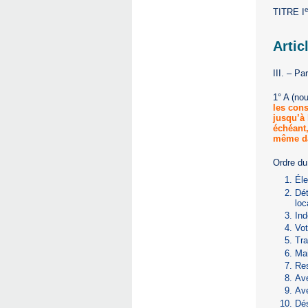
e
TITRE I
Artic
III. – Pa
1° A (no
les cons
jusqu’à 
échéant
même da
Ordre du 
Éle
Dét
loc
Ind
Vot
Tra
Ma
Res
Ave
Ave
Dé