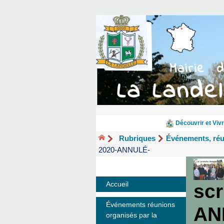
Découvrir et Vivr
Rubriques
Événements, ré
2020-ANNULÉ-
Accueil
scr
Événements réunions
AN
organisés par la