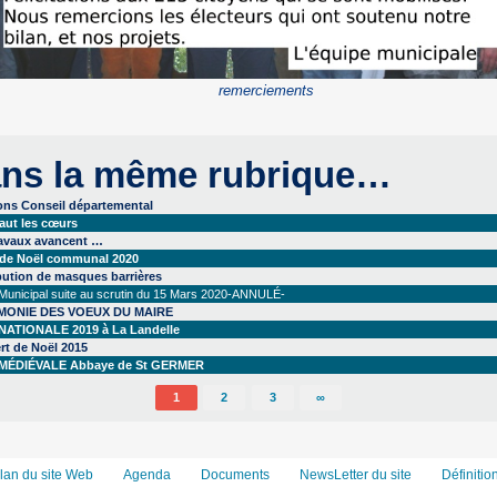
remerciements
ns la même rubrique…
ions Conseil départemental
aut les cœurs
ravaux avancent …
 de Noël communal 2020
bution de masques barrières
 Municipal suite au scrutin du 15 Mars 2020-ANNULÉ-
MONIE DES VOEUX DU MAIRE
NATIONALE 2019 à La Landelle
rt de Noël 2015
MÉDIÉVALE Abbaye de St GERMER
1
2
3
∞
lan du site Web
Agenda
Documents
NewsLetter du site
Définitio