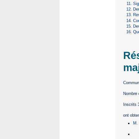
Sig
De
Rev
Co
Dev
Qu
Rés
maj
Commune 
Nombre d
Inscrits
ont obte
M.