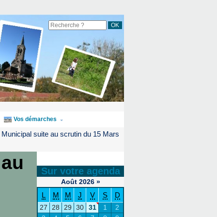
Vos démarches
 Municipal suite au scrutin du 15 Mars
 au
Sur votre agenda
Août
2026
»
L
M
M
J
V
S
D
27
28
29
30
31
1
2