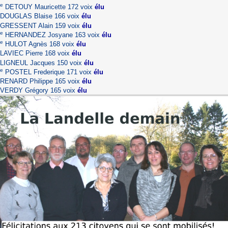
e
DETOUY Mauricette 172 voix
élu
 DOUGLAS Blaise 166 voix
élu
 GRESSENT Alain 159 voix
élu
e
HERNANDEZ Josyane 163 voix
élu
e
HULOT Agnès 168 voix
élu
 LAVIEC Pierre 168 voix
élu
 LIGNEUL Jacques 150 voix
élu
e
POSTEL Frederique 171 voix
élu
 RENARD Philippe 165 voix
élu
 VERDY Grégory 165 voix
élu