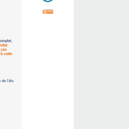
complet,
ndat
 cas
à cette
 de l’élu