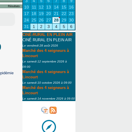
3
4
5
6
7
8
9
Résultats
10
11
12
13
14
15
16
17
18
19
20
21
22
23
24
25
26
27
28
29
30
31
1
2
3
4
5
6
CINÉ-RURAL EN PLEIN AIR
:
CINÉ RURAL EN PLEIN AIR
9
Le vendredi 28 août 2026
Marché des 4 seigneurs à
Lincourt
Le samedi 12 septembre 2026 à
09:00
Marché des 4 seigneurs à
épidémie
Lincourt
Le samedi 10 octobre 2026 à 09:00
Marché des 4 seigneurs à
Lincourt
Le samedi 14 novembre 2026 à 09:00