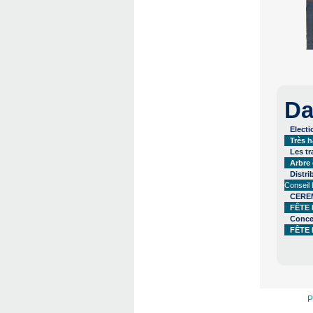
Da
Elect
Très h
Les t
Arbre
Distri
Conseil
CERE
FÊTE 
Conce
FÊTE 
P