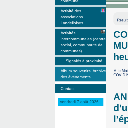
commune
Activité des
associations
Résult
Landelloises.
CO
Activités
intercommunales (centre
MU
social, communauté de
communes)
he
… Signalés à proximité
M.le Mai
Album souvenirs. Archive
COVID19 
des événements
Contact
ANN
Vendredi 7 août 2026
d’u
l’é