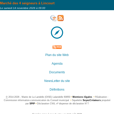
Marché des 4 seigneurs à Lincourt
Le samedi 14 novembre 2026 à 09:00
Plan du site Web
Agenda
Documents
NewsLetter du site
Définitions
©
2014-2026 , Mairie de La Landelle (OISE) Lalandelle 60850
•
Mentions légales
•
Réalisation :
Commission information-communication du Conseil municipal
•
Squelette
SoyezCréateurs
propulsé
par
SPIP
•
Déclaration CNIL nº dispense de déclaration N°7