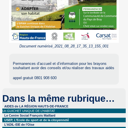
Document numérisé_2021_08_28_17_35_13_155_001
Permanences d’accueil et d’information pour les brayons
souhaitant avoir des conseils et/ou réaliser des travaux aidés
appel gratuit 0801 908 600
Dans la même rubrique…
AIDES de LA RÉGION HAUTS-DE-FRANCE
Un GUICHET UNIQUE DE L’HABITAT
Le Centre Social François Maillard
USEP, L’Ecole du sport et de la citoyenneté
L’ADIL-EIE de l’Oise