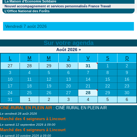
La Maison d’Economie Solidaire
Nouvel accompagnement et services personnalisés France Travail
L’Office National des Forêts
Vendredi 7 août 2026
Sur votre agenda
Août
2026
»
L
M
M
J
V
S
D
27
28
29
30
31
1
2
3
4
5
6
7
8
9
10
11
12
13
14
15
16
17
18
19
20
21
22
23
24
25
26
27
28
29
30
31
1
2
3
4
5
6
CINÉ-RURAL EN PLEIN AIR
: CINÉ RURAL EN PLEIN AIR
Le vendredi 28 août 2026
Marché des 4 seigneurs à Lincourt
Le samedi 12 septembre 2026 à 09:00
Marché des 4 seigneurs à Lincourt
Le samedi 10 octobre 2026 à 09:00