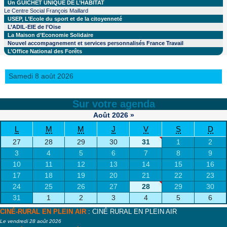
Un GUICHET UNIQUE DE L’HABITAT
Le Centre Social François Maillard
USEP, L’Ecole du sport et de la citoyenneté
L’ADIL-EIE de l’Oise
La Maison d’Economie Solidaire
Nouvel accompagnement et services personnalisés France Travail
L’Office National des Forêts
Samedi 8 août 2026
Sur votre agenda
Août
2026
»
L
M
M
J
V
S
D
27
28
29
30
31
1
2
3
4
5
6
7
8
9
10
11
12
13
14
15
16
17
18
19
20
21
22
23
24
25
26
27
28
29
30
31
1
2
3
4
5
6
CINÉ-RURAL EN PLEIN AIR
: CINÉ RURAL EN PLEIN AIR
Le vendredi 28 août 2026