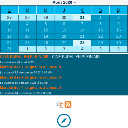
Août
2026
»
L
M
M
J
V
S
D
27
28
29
30
31
1
2
3
4
5
6
7
8
9
10
11
12
13
14
15
16
17
18
19
20
21
22
23
24
25
26
27
28
29
30
31
1
2
3
4
5
6
CINÉ-RURAL EN PLEIN AIR
: CINÉ RURAL EN PLEIN AIR
Le vendredi 28 août 2026
Marché des 4 seigneurs à Lincourt
Le samedi 12 septembre 2026 à 09:00
Marché des 4 seigneurs à Lincourt
Le samedi 10 octobre 2026 à 09:00
Marché des 4 seigneurs à Lincourt
Le samedi 14 novembre 2026 à 09:00