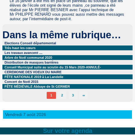
Le 16 janvier a été mis en place un panneau du souvenir, que les
élèves de l’école ont signé de leurs mains ,ce panneau a été
réalisé par Mr PIERRE BESNIER avec l’appui technique de
Mr PHILIPPE RENARD vous pouvez aussi mettre des messages
autour, par l’intermédiaire de post-it.
Dans la même rubrique…
Elections Conseil départemental
Très haut les cœurs
Les travaux avancent …
Arbre de Noël communal 2020
Distribution de masques barrières
Conseil Municipal suite au scrutin du 15 Mars 2020-ANNULÉ-
CEREMONIE DES VOEUX DU MAIRE
FÊTE NATIONALE 2019 à La Landelle
Concert de Noël 2015
FÊTE MÉDIÉVALE Abbaye de St GERMER
1
2
3
∞
Vendredi 7 août 2026
Sur votre agenda