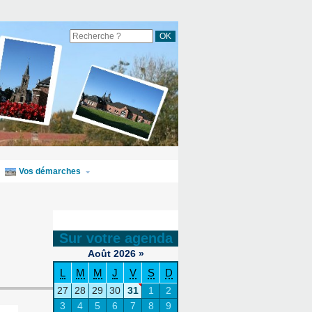
Vos démarches
Sur votre agenda
Août
2026
»
L
M
M
J
V
S
D
27
28
29
30
31
1
2
3
4
5
6
7
8
9