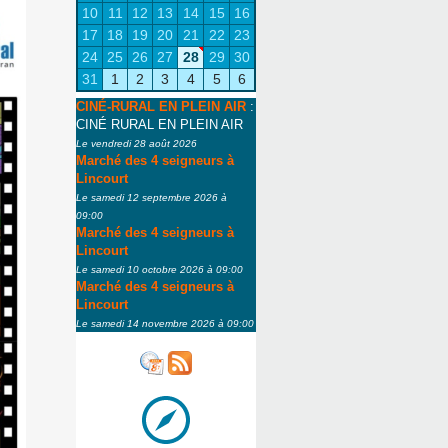
10
11
12
13
14
15
16
17
18
19
20
21
22
23
24
25
26
27
28
29
30
31
1
2
3
4
5
6
CINÉ-RURAL EN PLEIN AIR
:
CINÉ RURAL EN PLEIN AIR
Le vendredi 28 août 2026
Marché des 4 seigneurs à
Lincourt
Le samedi 12 septembre 2026 à
09:00
Marché des 4 seigneurs à
Lincourt
Le samedi 10 octobre 2026 à 09:00
Marché des 4 seigneurs à
Lincourt
Le samedi 14 novembre 2026 à 09:00