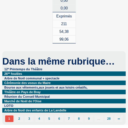
0,00
0,00
Exprimés
211
54,38
99,06
Dans la même rubrique…
e
12
Printemps du Théâtre
es
26
foulées
Arbre de Noël communal + spectacle
Cérémonie des voeux du Maire
Bourse aux vêtements,aux jouets et aux loisirs créatifs,
Théâtre en Pays de Bray
Réunion du Conseil Municipal
Marché de Noël de l’Oise
LOTO
Arbre de Noël des enfants de La Landelle
1
2
3
4
5
6
7
8
9
…
28
∞