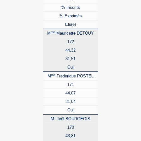
% Inscrits
% Exprimés
Elu(e)
me
M
Mauricette DETOUY
172
44,32
81,51
Oui
me
M
Frederique POSTEL
171
44,07
81,04
Oui
M. Joël BOURGEOIS
170
43,81