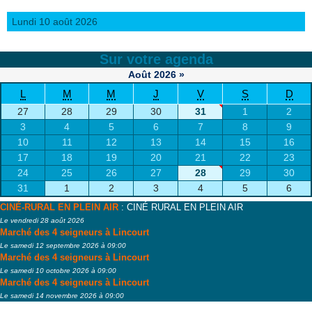
Lundi 10 août 2026
Sur votre agenda
Août
2026
»
L
M
M
J
V
S
D
27
28
29
30
31
1
2
3
4
5
6
7
8
9
10
11
12
13
14
15
16
17
18
19
20
21
22
23
24
25
26
27
28
29
30
31
1
2
3
4
5
6
CINÉ-RURAL EN PLEIN AIR
: CINÉ RURAL EN PLEIN AIR
Le vendredi 28 août 2026
Marché des 4 seigneurs à Lincourt
Le samedi 12 septembre 2026 à 09:00
Marché des 4 seigneurs à Lincourt
Le samedi 10 octobre 2026 à 09:00
Marché des 4 seigneurs à Lincourt
Le samedi 14 novembre 2026 à 09:00