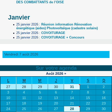
DES COMBATTANTS de l’OISE
Janvier
25 janvier 2026
:
Réunion information Rénovation
énergétique (aides) Photovoltaïque (cadastre solaire)
25 janvier 2026
:
COVOITURAGE
25 janvier 2026
:
COVOITURAGE + Concours
Vendredi 7 août 2026
Sur votre agenda
Août
2026
»
L
M
M
J
V
S
D
27
28
29
30
31
1
2
3
4
5
6
7
8
9
10
11
12
13
14
15
16
17
18
19
20
21
22
23
24
25
26
27
28
29
30