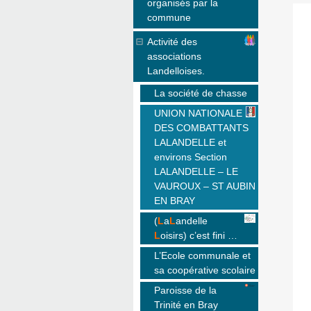
organisés par la
commune
Activité des
associations
Landelloises.
La société de chasse
UNION NATIONALE
DES COMBATTANTS
LALANDELLE et
environs Section
LALANDELLE – LE
VAUROUX – ST AUBIN
EN BRAY
(
L
a
L
andelle
L
oisirs) c’est fini …
L’Ecole communale et
sa coopérative scolaire
Paroisse de la
Trinité en Bray