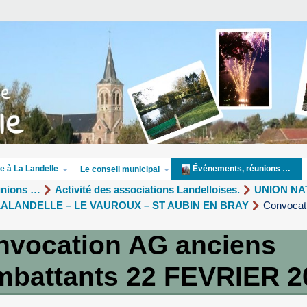
e à La Landelle
Événements, réunions …
Le conseil municipal
unions …
Activité des associations Landelloises.
UNION NA
n LALANDELLE – LE VAUROUX – ST AUBIN EN BRAY
Convocat
nvocation AG anciens
mbattants 22 FEVRIER 2