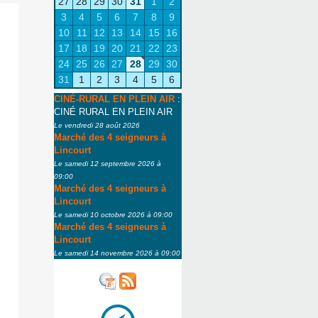
27
28
29
30
31
1
2
3
4
5
6
7
8
9
10
11
12
13
14
15
16
17
18
19
20
21
22
23
24
25
26
27
28
29
30
31
1
2
3
4
5
6
CINÉ-RURAL EN PLEIN AIR
:
CINÉ RURAL EN PLEIN AIR
Le vendredi 28 août 2026
Marché des 4 seigneurs à
Lincourt
Le samedi 12 septembre 2026 à
09:00
Marché des 4 seigneurs à
Lincourt
Le samedi 10 octobre 2026 à 09:00
Marché des 4 seigneurs à
Lincourt
Le samedi 14 novembre 2026 à 09:00