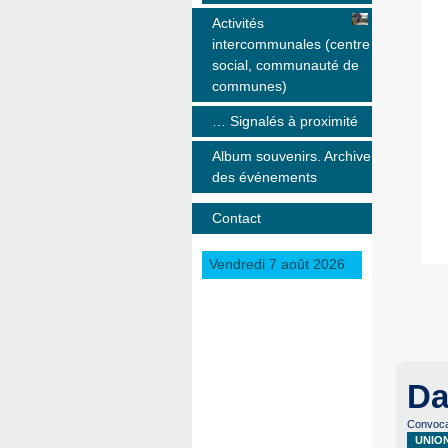
Activités
intercommunales (centre
social, communauté de
communes)
… Signalés à proximité
Album souvenirs. Archive
des événements
Contact
Vendredi 7 août 2026
Da
Convoca
UNIO