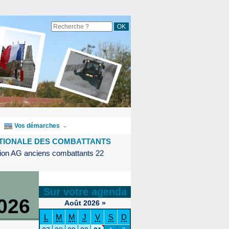
Vos démarches
TIONALE DES COMBATTANTS
ion AG anciens combattants 22
Sur votre agenda
026
Août
2026
»
L
M
M
J
V
S
D