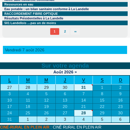
Ressources en eau
Eau potable : un bilan sanitaire conforme à La Landelle
RACCORDEMENT FIBRE OPTIQUE
Résultats Présidentielles à La Landelle
501 Landellois …pas un de moins
1
2
∞
Vendredi 7 août 2026
Sur votre agenda
Août
2026
»
L
M
M
J
V
S
D
27
28
29
30
31
1
2
3
4
5
6
7
8
9
10
11
12
13
14
15
16
17
18
19
20
21
22
23
24
25
26
27
28
29
30
31
1
2
3
4
5
6
CINÉ-RURAL EN PLEIN AIR
: CINÉ RURAL EN PLEIN AIR