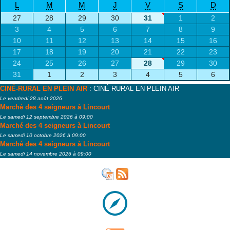
L
M
M
J
V
S
D
27
28
29
30
31
1
2
3
4
5
6
7
8
9
10
11
12
13
14
15
16
17
18
19
20
21
22
23
24
25
26
27
28
29
30
31
1
2
3
4
5
6
CINÉ-RURAL EN PLEIN AIR
: CINÉ RURAL EN PLEIN AIR
Le vendredi 28 août 2026
Marché des 4 seigneurs à Lincourt
Le samedi 12 septembre 2026 à 09:00
Marché des 4 seigneurs à Lincourt
Le samedi 10 octobre 2026 à 09:00
Marché des 4 seigneurs à Lincourt
Le samedi 14 novembre 2026 à 09:00