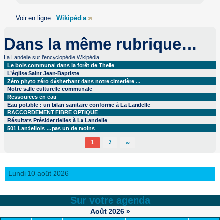
Voir en ligne :
Wikipédia
Dans la même rubrique…
La Landelle sur l’encyclopédie Wikipédia.
Le bois communal dans la forêt de Thelle
L’église Saint Jean-Baptiste
Zéro phyto zéro désherbant dans notre cimetière …
Notre salle culturelle communale
Ressources en eau
Eau potable : un bilan sanitaire conforme à La Landelle
RACCORDEMENT FIBRE OPTIQUE
Résultats Présidentielles à La Landelle
501 Landellois …pas un de moins
1
2
∞
Lundi 10 août 2026
Sur votre agenda
Août
2026
»