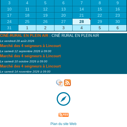
3
4
5
6
7
8
9
10
11
12
13
14
15
16
17
18
19
20
21
22
23
24
25
26
27
28
29
30
31
1
2
3
4
5
6
CINÉ-RURAL EN PLEIN AIR
: CINÉ RURAL EN PLEIN AIR
Le vendredi 28 août 2026
Marché des 4 seigneurs à Lincourt
Le samedi 12 septembre 2026 à 09:00
Marché des 4 seigneurs à Lincourt
Le samedi 10 octobre 2026 à 09:00
Marché des 4 seigneurs à Lincourt
Le samedi 14 novembre 2026 à 09:00
Plan du site Web