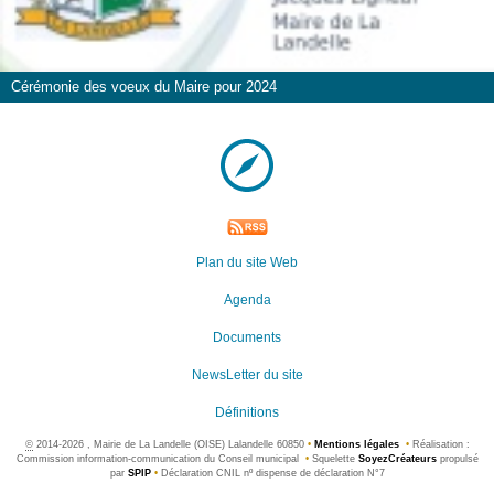
Cérémonie des voeux du Maire pour 2024
Plan du site Web
Agenda
Documents
NewsLetter du site
Définitions
©
2014-2026 , Mairie de La Landelle (OISE) Lalandelle 60850
•
Mentions légales
•
Réalisation :
Commission information-communication du Conseil municipal
•
Squelette
SoyezCréateurs
propulsé
par
SPIP
•
Déclaration CNIL nº dispense de déclaration N°7