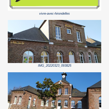
vivre-avec-hirondelles
IMG_20220323_093825