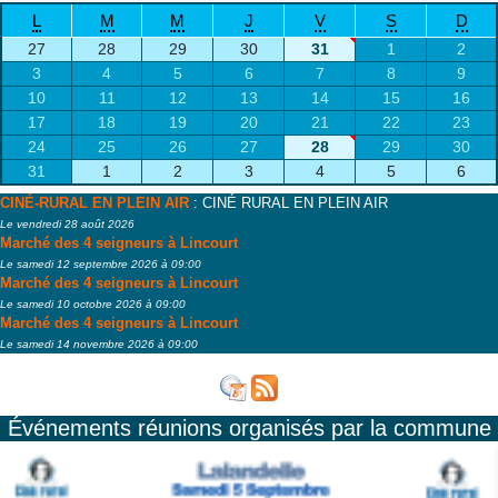
L
M
M
J
V
S
D
27
28
29
30
31
1
2
3
4
5
6
7
8
9
10
11
12
13
14
15
16
17
18
19
20
21
22
23
24
25
26
27
28
29
30
31
1
2
3
4
5
6
CINÉ-RURAL EN PLEIN AIR
: CINÉ RURAL EN PLEIN AIR
Le vendredi 28 août 2026
Marché des 4 seigneurs à Lincourt
Le samedi 12 septembre 2026 à 09:00
Marché des 4 seigneurs à Lincourt
Le samedi 10 octobre 2026 à 09:00
Marché des 4 seigneurs à Lincourt
Le samedi 14 novembre 2026 à 09:00
Événements réunions organisés par la commune