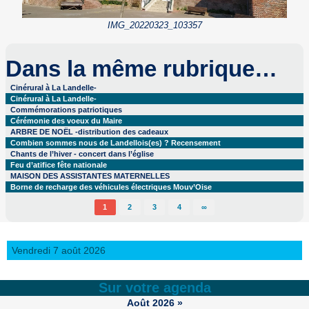
IMG_20220323_103357
Dans la même rubrique…
Cinérural à La Landelle-
Cinérural à La Landelle-
Commémorations patriotiques
Cérémonie des voeux du Maire
ARBRE DE NOËL -distribution des cadeaux
Combien sommes nous de Landellois(es) ? Recensement
Chants de l’hiver - concert dans l’église
Feu d’atifice fête nationale
MAISON DES ASSISTANTES MATERNELLES
Borne de recharge des véhicules électriques Mouv’Oise
1
2
3
4
∞
Vendredi 7 août 2026
Sur votre agenda
Août
2026
»