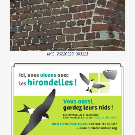
IMG_20220323_093121