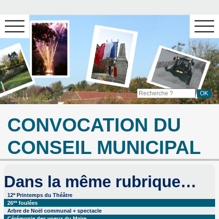
CONVOCATION DU
CONSEIL MUNICIPAL
Dans la même rubrique…
e
12
Printemps du Théâtre
es
26
foulées
Arbre de Noël communal + spectacle
Cérémonie des voeux du Maire