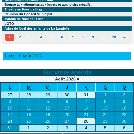
Bourse aux vêtements,aux jouets et aux loisirs créatifs,
Théâtre en Pays de Bray
Réunion du Conseil Municipal
Marché de Noël de l’Oise
LOTO
Arbre de Noël des enfants de La Landelle
1
2
3
4
5
6
7
8
9
…
28
∞
Lundi 10 août 2026
Sur votre agenda
Août
2026
»
L
M
M
J
V
S
D
27
28
29
30
31
1
2
3
4
5
6
7
8
9
10
11
12
13
14
15
16
17
18
19
20
21
22
23
24
25
26
27
28
29
30
31
1
2
3
4
5
6