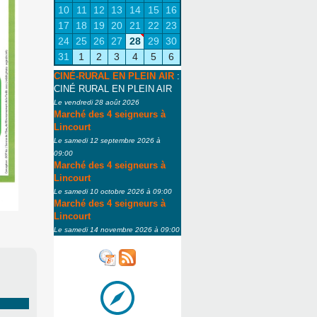
10
11
12
13
14
15
16
17
18
19
20
21
22
23
24
25
26
27
28
29
30
31
1
2
3
4
5
6
CINÉ-RURAL EN PLEIN AIR
:
CINÉ RURAL EN PLEIN AIR
Le vendredi 28 août 2026
Marché des 4 seigneurs à
Lincourt
Le samedi 12 septembre 2026 à
09:00
Marché des 4 seigneurs à
Lincourt
Le samedi 10 octobre 2026 à 09:00
Marché des 4 seigneurs à
Lincourt
Le samedi 14 novembre 2026 à 09:00