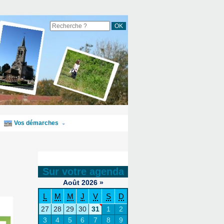
Vos démarches
Sur votre agenda
Août
2026
»
L
M
M
J
V
S
D
27
28
29
30
31
1
2
3
4
5
6
7
8
9