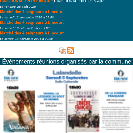
CINÉ-RURAL EN PLEIN AIR
: CINÉ RURAL EN PLEIN AIR
Le vendredi 28 août 2026
Marché des 4 seigneurs à Lincourt
Le samedi 12 septembre 2026 à 09:00
Marché des 4 seigneurs à Lincourt
Le samedi 10 octobre 2026 à 09:00
Marché des 4 seigneurs à Lincourt
Le samedi 14 novembre 2026 à 09:00
Événements réunions organisés par la commune