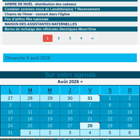
ARBRE DE NOËL -distribution des cadeaux
Combien sommes nous de Landellois(es) ? Recensement
Chants de l’hiver - concert dans l’église
Feu d’atifice fête nationale
MAISON DES ASSISTANTES MATERNELLES
Borne de recharge des véhicules électriques Mouv’Oise
1
2
3
4
∞
Dimanche 9 août 2026
Sur votre agenda
Août
2026
»
L
M
M
J
V
S
D
27
28
29
30
31
1
2
3
4
5
6
7
8
9
10
11
12
13
14
15
16
17
18
19
20
21
22
23
24
25
26
27
28
29
30
31
1
2
3
4
5
6