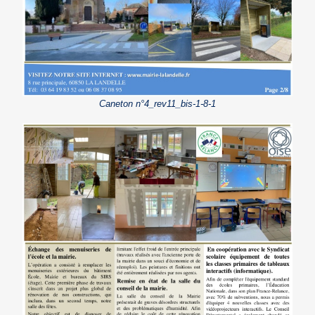
Caneton n°4_rev11_bis-1-8-1