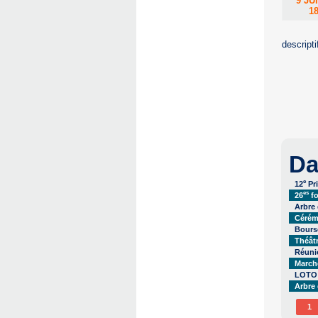
9 JU
1
descript
Da
e
12
Pr
es
26
fo
Arbre
Cérém
Bourse
Théât
Réuni
Marché
LOTO
Arbre 
1