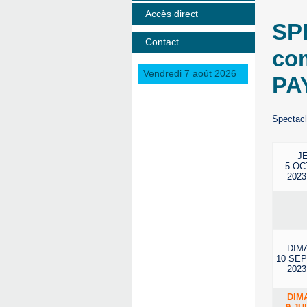
Accès direct
SP
Contact
co
Vendredi 7 août 2026
PA
Spectacl
J
5 O
2023
DIM
10 SE
2023
DIM