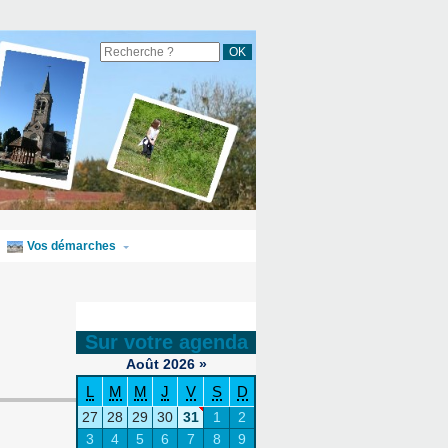
Vos démarches
Sur votre agenda
Août
2026
»
L
M
M
J
V
S
D
27
28
29
30
31
1
2
3
4
5
6
7
8
9