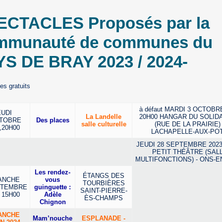
ECTACLES Proposés par la
mmunauté de communes du
YS DE BRAY 2023 / 2024-
es gratuits
à défaut MARDI 3 OCTOBR
EUDI
La Landelle
20H00 HANGAR DU SOLID
CTOBRE
Des places
salle culturelle
(RUE DE LA PRAIRIE) 
,20H00
LACHAPELLE-AUX-PO
JEUDI 28 SEPTEMBRE 2023
PETIT THÉÂTRE (SAL
MULTIFONCTIONS) - ONS-E
Les rendez-
ÉTANGS DES
ANCHE
vous
TOURBIÈRES
PTEMBRE
guinguette :
SAINT-PIERRE-
 15H00
Adèle
ÈS-CHAMPS
Chignon
ANCHE
Mam’nouche
ESPLANADE -