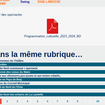
IN 2024
Swing
D166 LABOSSE
8H00
if des spectacles
Programmation_culturelle_2023_2024_BD
ns la même rubrique…
intemps du Théâtre
ulées
 de Noël communal + spectacle
onie des voeux du Maire
 aux vêtements,aux jouets et aux loisirs créatifs,
re en Pays de Bray
on du Conseil Municipal
 de Noël de l’Oise
de Noël des enfants de La Landelle
2
3
4
5
6
7
8
9
…
28