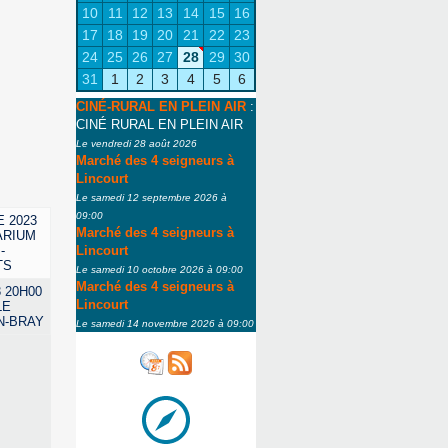
10
11
12
13
14
15
16
17
18
19
20
21
22
23
24
25
26
27
28
29
30
31
1
2
3
4
5
6
CINÉ-RURAL EN PLEIN AIR
:
CINÉ RURAL EN PLEIN AIR
Le vendredi 28 août 2026
Marché des 4 seigneurs à
Lincourt
Le samedi 12 septembre 2026 à
09:00
E 2023
Marché des 4 seigneurs à
ARIUM
-
Lincourt
TS
Le samedi 10 octobre 2026 à 09:00
Marché des 4 seigneurs à
 20H00
Lincourt
LE
N-BRAY
Le samedi 14 novembre 2026 à 09:00