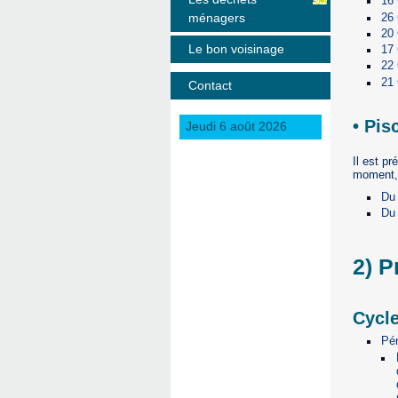
16
26
ménagers
20
Le bon voisinage
17
22
21
Contact
• Pis
Jeudi 6 août 2026
Il est p
moment, v
Du 
Du 
2) P
Cycle
Pér