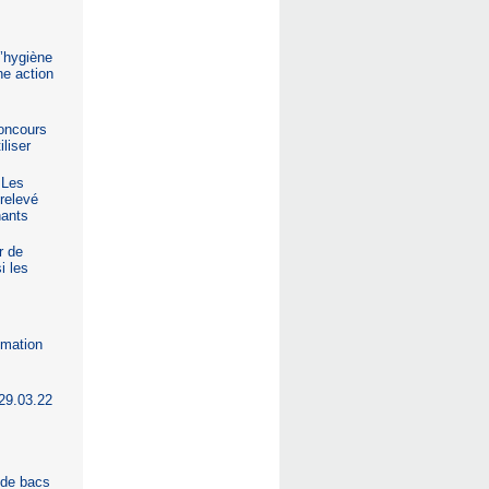
d’hygiène
ne action
concours
iliser
 Les
 relevé
nants
r de
i les
mmation
 29.03.22
n de bacs