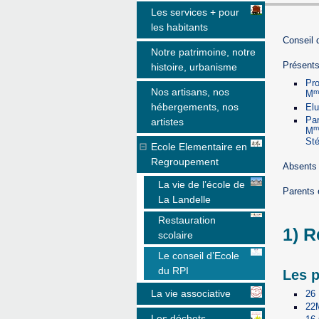
Les services + pour
les habitants
Conseil 
Notre patrimoine, notre
Présents
histoire, urbanisme
Pro
Nos artisans, nos
m
M
hébergements, nos
El
Par
artistes
m
M
St
Ecole Elementaire en
Regroupement
Absents
La vie de l’école de
Parents 
La Landelle
Restauration
1) R
scolaire
Le conseil d’Ecole
du RPI
Les p
La vie associative
26
22
Les déchets