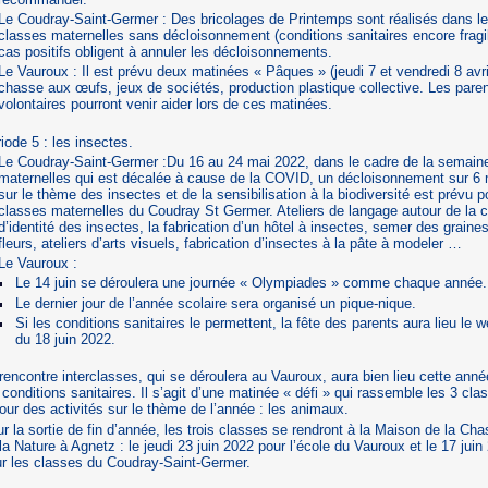
Le Coudray-Saint-Germer : Des bricolages de Printemps sont réalisés dans le
classes maternelles sans décloisonnement (conditions sanitaires encore fragi
cas positifs obligent à annuler les décloisonnements.
Le Vauroux : Il est prévu deux matinées « Pâques » (jeudi 7 et vendredi 8 avril
chasse aux œufs, jeux de sociétés, production plastique collective. Les pare
volontaires pourront venir aider lors de ces matinées.
iode 5 : les insectes.
Le Coudray-Saint-Germer :Du 16 au 24 mai 2022, dans le cadre de la semain
maternelles qui est décalée à cause de la COVID, un décloisonnement sur 6
sur le thème des insectes et de la sensibilisation à la biodiversité est prévu p
classes maternelles du Coudray St Germer. Ateliers de langage autour de la c
d’identité des insectes, la fabrication d’un hôtel à insectes, semer des graine
fleurs, ateliers d’arts visuels, fabrication d’insectes à la pâte à modeler …
Le Vauroux :
Le 14 juin se déroulera une journée « Olympiades » comme chaque année.
Le dernier jour de l’année scolaire sera organisé un pique-nique.
Si les conditions sanitaires le permettent, la fête des parents aura lieu le
du 18 juin 2022.
rencontre interclasses, qui se déroulera au Vauroux, aura bien lieu cette ann
 conditions sanitaires. Il s’agit d’une matinée « défi » qui rassemble les 3 cla
our des activités sur le thème de l’année : les animaux.
r la sortie de fin d’année, les trois classes se rendront à la Maison de la Cha
la Nature à Agnetz : le jeudi 23 juin 2022 pour l’école du Vauroux et le 17 juin
r les classes du Coudray-Saint-Germer.