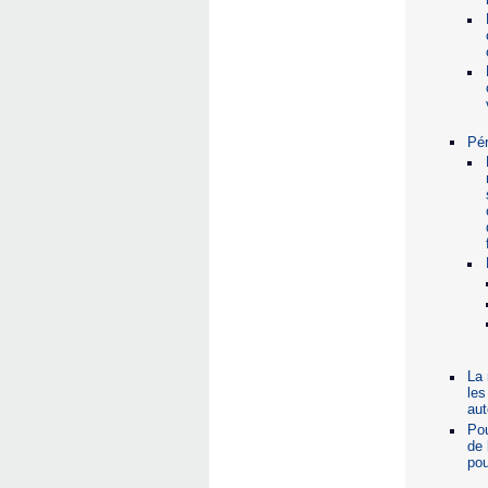
Pér
La 
les
aut
Pou
de 
pou