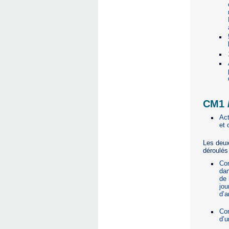
CM1 
Act
et 
Les deux
déroulés
Con
dan
de 
jou
d’a
Con
d’u