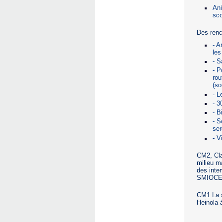
Ani
sco
Des renc
- A
les
- S
- P
rou
(so
- L
- 3
- B
- S
ser
- V
CM2, Cla
milieu m
des inte
SMIOCE
CM1 La s
Heinola 