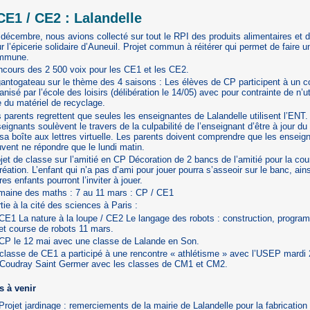
CE1 / CE2 : Lalandelle
décembre, nous avions collecté sur tout le RPI des produits alimentaires et 
r l’épicerie solidaire d’Auneuil. Projet commun à réitérer qui permet de faire u
mmune.
cours des 2 500 voix pour les CE1 et les CE2.
antogateau sur le thème des 4 saisons : Les élèves de CP participent à un 
anisé par l’école des loisirs (délibération le 14/05) avec pour contrainte de n’ut
 du matériel de recyclage.
 parents regrettent que seules les enseignantes de Lalandelle utilisent l’ENT.
eignants soulèvent le travers de la culpabilité de l’enseignant d’être à jour du
sa boîte aux lettres virtuelle. Les parents doivent comprendre que les enseig
vent ne répondre que le lundi matin.
jet de classe sur l’amitié en CP Décoration de 2 bancs de l’amitié pour la cou
réation. L’enfant qui n’a pas d’ami pour jouer pourra s’asseoir sur le banc, ains
res enfants pourront l’inviter à jouer.
maine des maths : 7 au 11 mars : CP / CE1
tie à la cité des sciences à Paris :
CE1 La nature à la loupe / CE2 Le langage des robots : construction, progra
et course de robots 11 mars.
CP le 12 mai avec une classe de Lalande en Son.
classe de CE1 a participé à une rencontre « athlétisme » avec l’USEP mardi
 Coudray Saint Germer avec les classes de CM1 et CM2.
ts à venir
Projet jardinage : remerciements de la mairie de Lalandelle pour la fabricatio