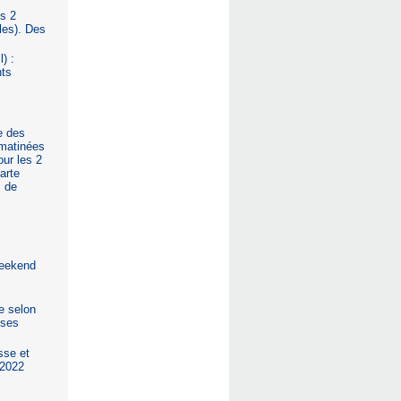
s 2
les). Des
) :
nts
e des
 matinées
our les 2
arte
s de
 weekend
ée selon
sses
sse et
 2022