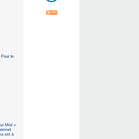
 Pour le
ur Miel »
permet
ka est à