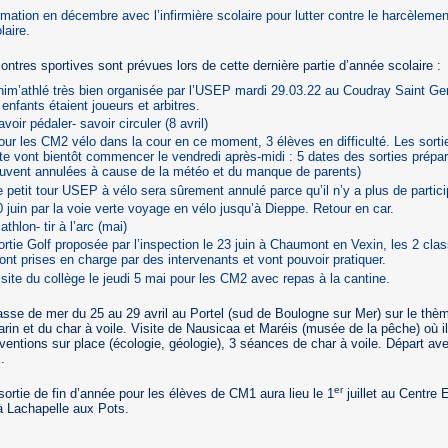
mation en décembre avec l’infirmière scolaire pour lutter contre le harcèlemen
laire.
ontres sportives sont prévues lors de cette dernière partie d’année scolaire :
nim’athlé très bien organisée par l’USEP mardi 29.03.22 au Coudray Saint G
 enfants étaient joueurs et arbitres.
avoir pédaler- savoir circuler (8 avril)
our les CM2 vélo dans la cour en ce moment, 3 élèves en difficulté. Les sorti
te vont bientôt commencer le vendredi après-midi : 5 dates des sorties prépar
uvent annulées à cause de la météo et du manque de parents)
e petit tour USEP à vélo sera sûrement annulé parce qu’il n’y a plus de partic
0 juin par la voie verte voyage en vélo jusqu’à Dieppe. Retour en car.
iathlon- tir à l’arc (mai)
ortie Golf proposée par l’inspection le 23 juin à Chaumont en Vexin, les 2 cla
ont prises en charge par des intervenants et vont pouvoir pratiquer.
isite du collège le jeudi 5 mai pour les CM2 avec repas à la cantine.
sse de mer du 25 au 29 avril au Portel (sud de Boulogne sur Mer) sur le thè
arin et du char à voile. Visite de Nausicaa et Maréis (musée de la pêche) où il
rventions sur place (écologie, géologie), 3 séances de char à voile. Départ ave
.
er
ortie de fin d’année pour les élèves de CM1 aura lieu le 1
juillet au Centre 
à Lachapelle aux Pots.