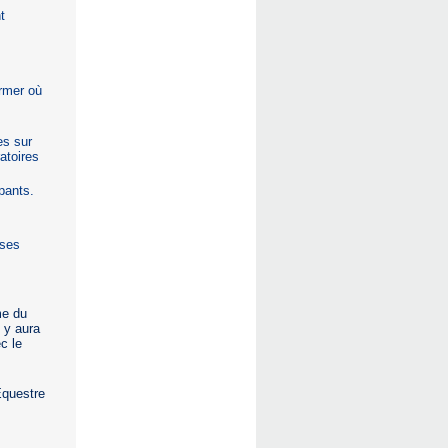
t
ermer où
es sur
atoires
ipants.
sses
me du
 y aura
c le
Equestre