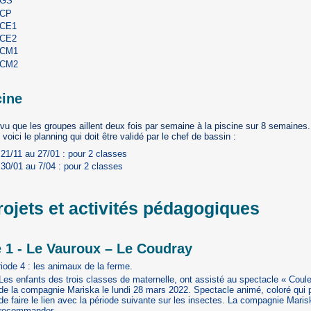
 GS
 CP
 CE1
 CE2
 CM1
 CM2
cine
révu que les groupes aillent deux fois par semaine à la piscine sur 8 semaines.
oici le planning qui doit être validé par le chef de bassin :
21/11 au 27/01 : pour 2 classes
30/01 au 7/04 : pour 2 classes
rojets et activités pédagogiques
 1 - Le Vauroux – Le Coudray
iode 4 : les animaux de la ferme.
Les enfants des trois classes de maternelle, ont assisté au spectacle « Coule
de la compagnie Mariska le lundi 28 mars 2022. Spectacle animé, coloré qui 
de faire le lien avec la période suivante sur les insectes. La compagnie Maris
recommander.