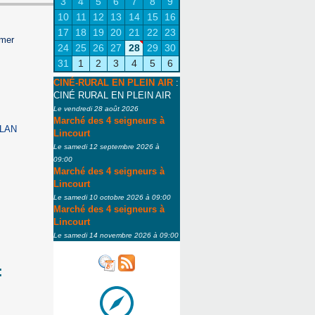
3
4
5
6
7
8
9
10
11
12
13
14
15
16
17
18
19
20
21
22
23
rmer
24
25
26
27
28
29
30
31
1
2
3
4
5
6
CINÉ-RURAL EN PLEIN AIR
:
CINÉ RURAL EN PLEIN AIR
Le vendredi 28 août 2026
Marché des 4 seigneurs à
LAN
Lincourt
Le samedi 12 septembre 2026 à
09:00
Marché des 4 seigneurs à
Lincourt
Le samedi 10 octobre 2026 à 09:00
Marché des 4 seigneurs à
Lincourt
Le samedi 14 novembre 2026 à 09:00
: