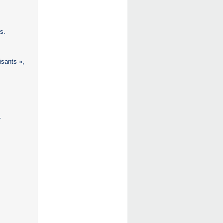
s.
isants »,
.