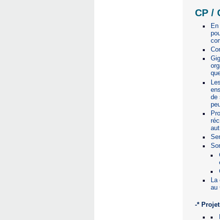
CP / 
En 
pou
co
Con
Gig
org
que
Les
ens
de 
peu
Pro
réc
aut
Se
Sor
La 
au
-* Proje