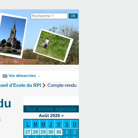
Vos démarches
seil d’Ecole du RPI
Compte-rendu
du
Sur votre agenda
s
Août
2026
»
L
M
M
J
V
S
D
27
28
29
30
31
1
2