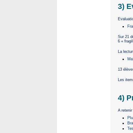
3) 
Evaluati
Fra
Sur 21 do
6 « fragi
La lectu
Ma
13 élèves
Les item
4) P
A retenir
Plu
Bra
Tes