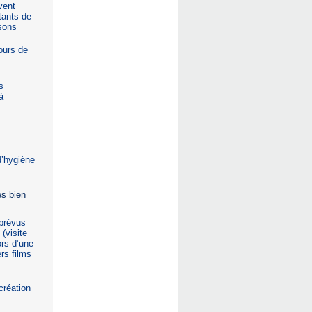
vent
itants de
ssons
ours de
s
à
d’hygiène
ès bien
 prévus
(visite
ors d’une
rs films
création