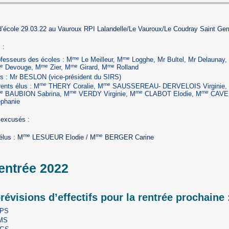
d’école 29.03.22 au Vauroux RPI Lalandelle/Le Vauroux/Le Coudray Saint Ge
 :
me
me
fesseurs des écoles : M
Le Meilleur, M
Logghe, Mr Bultel, Mr Delaunay,
e
me
me
me
Devouge, M
Zier, M
Girard, M
Rolland
us : Mr BESLON (vice-président du SIRS)
me
me
ents élus : M
THERY Coralie, M
SAUSSEREAU- DERVELOIS Virginie,
e
me
me
me
BAUBION Sabrina, M
VERDY Virginie, M
CLABOT Elodie, M
CAVE
éphanie
 excusés :
me
me
élus : M
LESUEUR Elodie / M
BERGER Carine
entrée 2022
révisions d’effectifs pour la rentrée prochaine 
 PS
MS