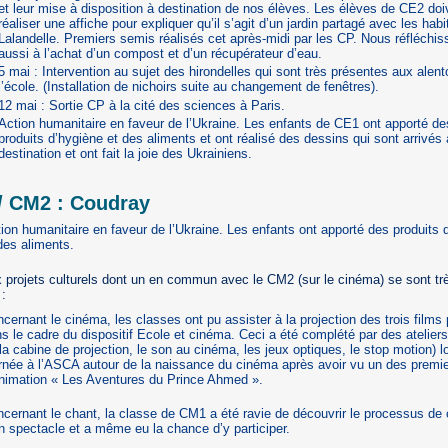
et leur mise à disposition à destination de nos élèves. Les élèves de CE2 doi
réaliser une affiche pour expliquer qu’il s’agit d’un jardin partagé avec les hab
Lalandelle. Premiers semis réalisés cet après-midi par les CP. Nous réfléchi
aussi à l’achat d’un compost et d’un récupérateur d’eau.
5 mai : Intervention au sujet des hirondelles qui sont très présentes aux alent
l’école. (Installation de nichoirs suite au changement de fenêtres).
12 mai : Sortie CP à la cité des sciences à Paris.
Action humanitaire en faveur de l’Ukraine. Les enfants de CE1 ont apporté de
produits d’hygiène et des aliments et ont réalisé des dessins qui sont arrivés 
destination et ont fait la joie des Ukrainiens.
/ CM2 : Coudray
ion humanitaire en faveur de l’Ukraine. Les enfants ont apporté des produits 
des aliments.
 projets culturels dont un en commun avec le CM2 (sur le cinéma) se sont tr
 :
cernant le cinéma, les classes ont pu assister à la projection des trois films
s le cadre du dispositif Ecole et cinéma. Ceci a été complété par des ateliers 
la cabine de projection, le son au cinéma, les jeux optiques, le stop motion) l
rnée à l’ASCA autour de la naissance du cinéma après avoir vu un des premie
nimation « Les Aventures du Prince Ahmed ».
cernant le chant, la classe de CM1 a été ravie de découvrir le processus de 
n spectacle et a même eu la chance d’y participer.