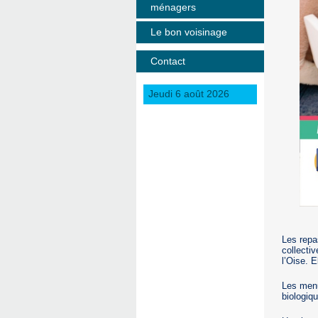
ménagers
Le bon voisinage
Contact
Jeudi 6 août 2026
Les repa
collecti
l’Oise. E
Les menu
biologiqu