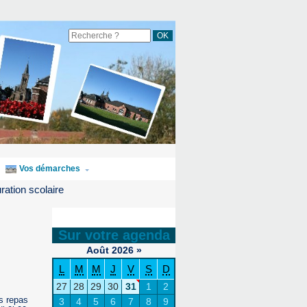
Vos démarches
ration scolaire
Sur votre agenda
Août
2026
»
L
M
M
J
V
S
D
27
28
29
30
31
1
2
es repas
3
4
5
6
7
8
9