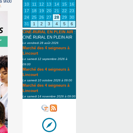
di 9h00
10
11
12
13
14
15
16
9
.
17
18
19
20
21
22
23
24
25
26
27
28
29
30
31
1
2
3
4
5
6
CINÉ-RURAL EN PLEIN AIR
:
CINÉ RURAL EN PLEIN AIR
Le vendredi 28 août 2026
Marché des 4 seigneurs à
Lincourt
Le samedi 12 septembre 2026 à
09:00
Marché des 4 seigneurs à
Lincourt
Le samedi 10 octobre 2026 à 09:00
Marché des 4 seigneurs à
Lincourt
Le samedi 14 novembre 2026 à 09:00