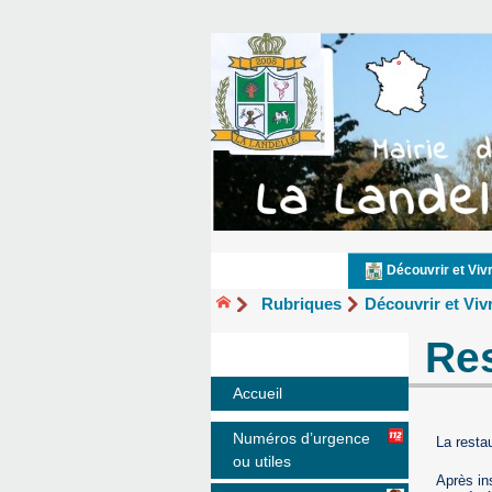
Découvrir et Viv
Rubriques
Découvrir et Viv
Res
Accueil
Numéros d’urgence
La resta
ou utiles
Après in