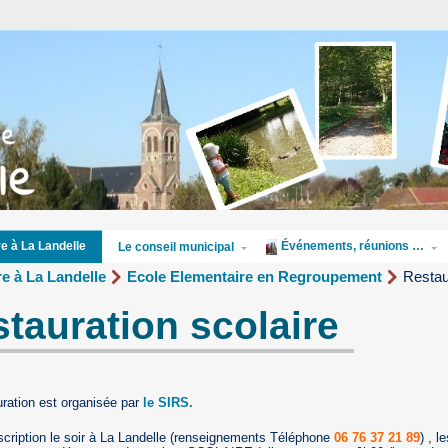
Événements, réunions …
re à La Landelle
Le conseil municipal
re à La Landelle
Ecole Elementaire en Regroupement
Restau
tauration scolaire
uration est organisée par
le SIRS.
scription le soir à La Landelle (renseignements Téléphone
06 76 37 21 89
) , l