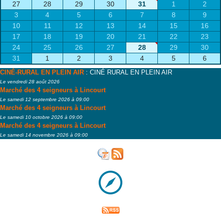
27
28
29
30
31
1
2
3
4
5
6
7
8
9
10
11
12
13
14
15
16
17
18
19
20
21
22
23
24
25
26
27
28
29
30
31
1
2
3
4
5
6
CINÉ-RURAL EN PLEIN AIR
: CINÉ RURAL EN PLEIN AIR
Le vendredi 28 août 2026
Marché des 4 seigneurs à Lincourt
Le samedi 12 septembre 2026 à 09:00
Marché des 4 seigneurs à Lincourt
Le samedi 10 octobre 2026 à 09:00
Marché des 4 seigneurs à Lincourt
Le samedi 14 novembre 2026 à 09:00