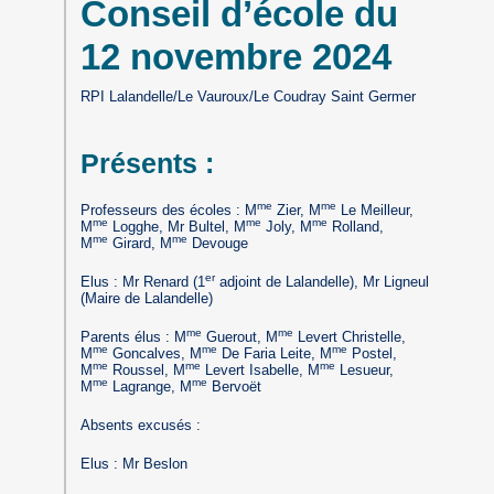
Conseil d’école du
12 novembre 2024
RPI Lalandelle/Le Vauroux/Le Coudray Saint Germer
Présents :
me
me
Professeurs des écoles : M
Zier, M
Le Meilleur,
me
me
me
M
Logghe, Mr Bultel, M
Joly, M
Rolland,
me
me
M
Girard, M
Devouge
er
Elus : Mr Renard (1
adjoint de Lalandelle), Mr Ligneul
(Maire de Lalandelle)
me
me
Parents élus : M
Guerout, M
Levert Christelle,
me
me
me
M
Goncalves, M
De Faria Leite, M
Postel,
me
me
me
M
Roussel, M
Levert Isabelle, M
Lesueur,
me
me
M
Lagrange, M
Bervoët
Absents excusés :
Elus : Mr Beslon