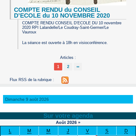
COMPTE RENDU du CONSEIL
D’ECOLE du 10 NOVEMBRE 2020
COMPTE RENDU CONSEIL D‘ECOLE DU 10 novembre
2020 RPI Lalandelle/Le Coudray-Saint-Germer/Le
Vauroux
La séance est ouverte à 18h en visioconférence.
Articles :
1
2
∞
Flux RSS de la rubrique :
Dimanche 9 août 2026
Sur votre agenda
Août
2026
»
L
M
M
J
V
S
D