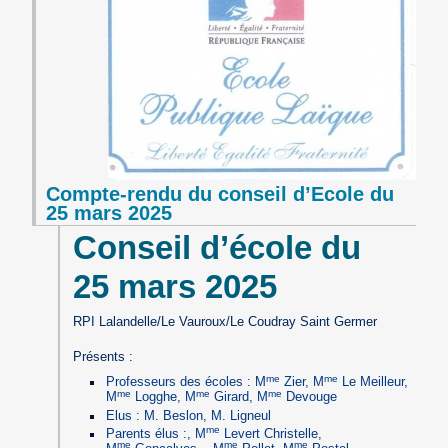
Compte-rendu du conseil d’Ecole du
25 mars 2025
Conseil d’école du
25 mars 2025
RPI Lalandelle/Le Vauroux/Le Coudray Saint Germer
Présents :
me
me
Professeurs des écoles : M
Zier, M
Le Meilleur,
me
me
me
M
Logghe, M
Girard, M
Devouge
Elus : M. Beslon, M. Ligneul
me
Parents élus :, M
Levert Christelle,
me
me
me