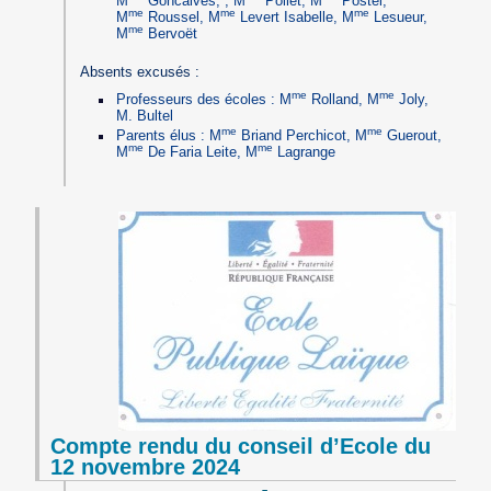
M
Goncalves, , M
Pollet, M
Postel,
me
me
me
M
Roussel, M
Levert Isabelle, M
Lesueur,
me
M
Bervoët
Absents excusés :
me
me
Professeurs des écoles : M
Rolland, M
Joly,
M. Bultel
me
me
Parents élus : M
Briand Perchicot, M
Guerout,
me
me
M
De Faria Leite, M
Lagrange
Compte rendu du conseil d’Ecole du
12 novembre 2024