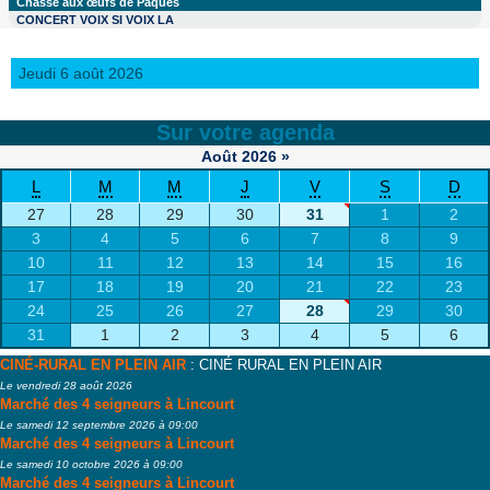
Chasse aux œufs de Pâques
CONCERT VOIX SI VOIX LA
Jeudi 6 août 2026
Sur votre agenda
Août
2026
»
L
M
M
J
V
S
D
27
28
29
30
31
1
2
3
4
5
6
7
8
9
10
11
12
13
14
15
16
17
18
19
20
21
22
23
24
25
26
27
28
29
30
31
1
2
3
4
5
6
CINÉ-RURAL EN PLEIN AIR
: CINÉ RURAL EN PLEIN AIR
Le vendredi 28 août 2026
Marché des 4 seigneurs à Lincourt
Le samedi 12 septembre 2026 à 09:00
Marché des 4 seigneurs à Lincourt
Le samedi 10 octobre 2026 à 09:00
Marché des 4 seigneurs à Lincourt