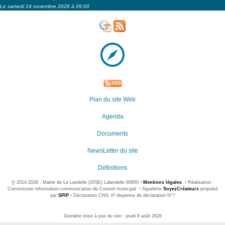
Le samedi 14 novembre 2026 à 09:00
Plan du site Web
Agenda
Documents
NewsLetter du site
Définitions
©
2014-2026 , Mairie de La Landelle (OISE) Lalandelle 60850
•
Mentions légales
•
Réalisation :
Commission information-communication du Conseil municipal
•
Squelette
SoyezCréateurs
propulsé
par
SPIP
•
Déclaration CNIL nº dispense de déclaration N°7
Dernière mise à jour du site : jeudi 6 août 2026