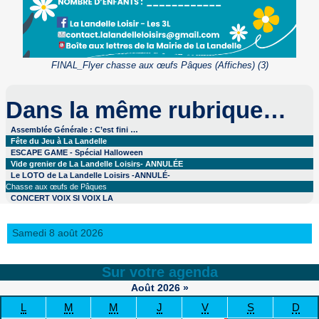
FINAL_Flyer chasse aux œufs Pâques (Affiches) (3)
Dans la même rubrique…
Assemblée Générale : C’est fini …
Fête du Jeu à La Landelle
ESCAPE GAME - Spécial Halloween
Vide grenier de La Landelle Loisirs- ANNULÉE
Le LOTO de La Landelle Loisirs -ANNULÉ-
Chasse aux œufs de Pâques
CONCERT VOIX SI VOIX LA
Samedi 8 août 2026
Sur votre agenda
Août
2026
»
L
M
M
J
V
S
D