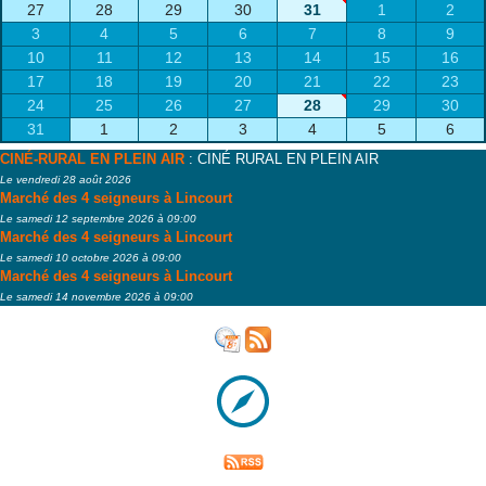
27
28
29
30
31
1
2
3
4
5
6
7
8
9
10
11
12
13
14
15
16
17
18
19
20
21
22
23
24
25
26
27
28
29
30
31
1
2
3
4
5
6
CINÉ-RURAL EN PLEIN AIR
: CINÉ RURAL EN PLEIN AIR
Le vendredi 28 août 2026
Marché des 4 seigneurs à Lincourt
Le samedi 12 septembre 2026 à 09:00
Marché des 4 seigneurs à Lincourt
Le samedi 10 octobre 2026 à 09:00
Marché des 4 seigneurs à Lincourt
Le samedi 14 novembre 2026 à 09:00