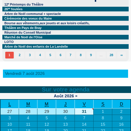
e
12
Printemps du Théâtre
es
26
foulées
Arbre de Noël communal + spectacle
Cérémonie des voeux du Maire
Bourse aux vêtements,aux jouets et aux loisirs créatifs,
Théâtre en Pays de Bray
Réunion du Conseil Municipal
Marché de Noël de l’Oise
LOTO
Arbre de Noël des enfants de La Landelle
1
2
3
4
5
6
7
8
9
…
28
∞
Vendredi 7 août 2026
Sur votre agenda
Août
2026
»
L
M
M
J
V
S
D
27
28
29
30
31
1
2
3
4
5
6
7
8
9
10
11
12
13
14
15
16
17
18
19
20
21
22
23