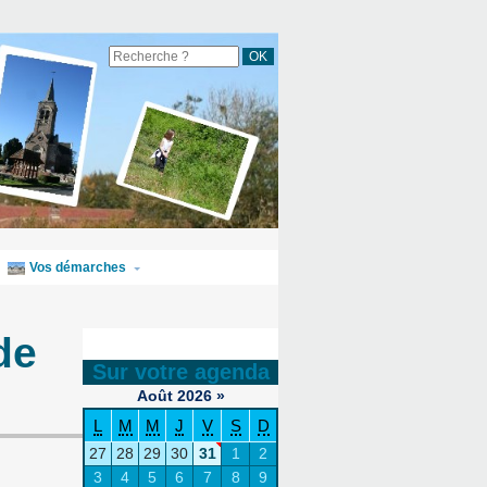
Vos démarches
de
Sur votre agenda
Août
2026
»
L
M
M
J
V
S
D
27
28
29
30
31
1
2
3
4
5
6
7
8
9