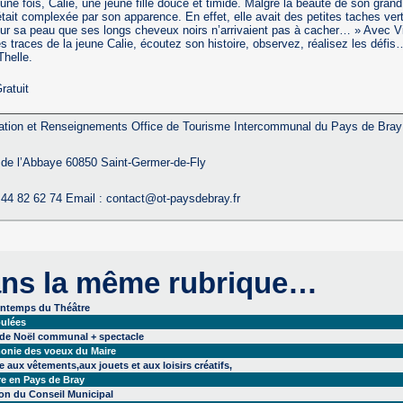
t une fois, Calie, une jeune fille douce et timide. Malgré la beauté de son gran
 était complexée par son apparence. En effet, elle avait des petites taches ver
sur sa peau que ses longs cheveux noirs n’arrivaient pas à cacher… » Avec Vi
es traces de la jeune Calie, écoutez son histoire, observez, réalisez les défis
Thelle.
Gratuit
ation et Renseignements Office de Tourisme Intercommunal du Pays de Bray
 de l’Abbaye 60850 Saint-Germer-de-Fly
3 44 82 62 74 Email : contact@ot-paysdebray.fr
ns la même rubrique…
intemps du Théâtre
ulées
 de Noël communal + spectacle
onie des voeux du Maire
 aux vêtements,aux jouets et aux loisirs créatifs,
re en Pays de Bray
on du Conseil Municipal