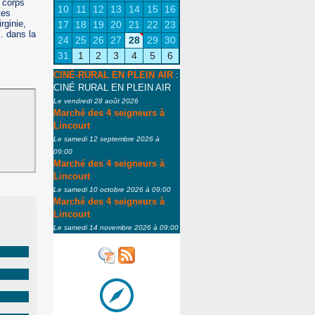
d corps
10
11
12
13
14
15
16
tes
rginie,
17
18
19
20
21
22
23
… dans la
24
25
26
27
28
29
30
31
1
2
3
4
5
6
CINÉ-RURAL EN PLEIN AIR
:
CINÉ RURAL EN PLEIN AIR
Le vendredi 28 août 2026
Marché des 4 seigneurs à
Lincourt
Le samedi 12 septembre 2026 à
09:00
Marché des 4 seigneurs à
Lincourt
Le samedi 10 octobre 2026 à 09:00
Marché des 4 seigneurs à
Lincourt
Le samedi 14 novembre 2026 à 09:00