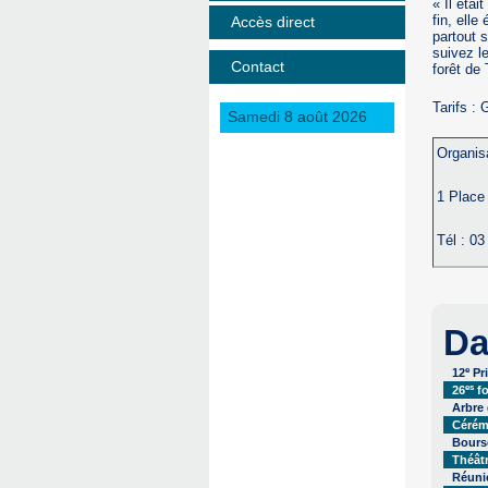
« Il étai
fin, elle
Accès direct
partout 
suivez l
Contact
forêt de 
Tarifs : 
Samedi 8 août 2026
Organis
1 Place
Tél : 0
Da
e
12
Pr
es
26
fo
Arbre
Cérém
Bourse
Théât
Réuni