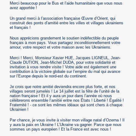
Merci beaucoup pour le Bus et l’aide humanitaire que vous nous
avez apportée !
Un grand merci à l’association française Œuvre d’Orient, qui
construit des ponts d’amitié entre les villes et villages ukrainiens
et français !
Nous apprécions grandement le soutien indéfectible du peuple
français à mon pays. Vous partagez inconditionnellement votre
amour, votre respect et votre maison avec les Ukrainiens.
Merci ! Merci, Monsieur Xavier HUE, Jacques LIGNEUL, Jean-
Claude DUTION, Jean-Michel DUDA, pour votre solidarité et
invitation à vous rendre visite ! Votre aide est également une
contribution à la victoire globale sur l’empire du mal qui avance
sur l’Europe depuis le nord-est du continent.
Je crois que notre amitié deviendra encore plus forte, et nos
villages seront jumelés ! Le 14 juillet est la fête de l’unité de la
nation française ! Et il y aura un jour dans l’année où nous
célébrerons ensemble l’amitié entre nos États ! Liberté ! Égalité !
Fraternité ! - ce sont les mêmes idéaux qui sont chers à chaque
Ukrainien !
Par chance, je vous invite à visiter mon village natal d’Ozerna ! Il
y aura la paix en Ukraine ! L’Ukraine va gagner. Parce que nous
sommes un pays européen ! Et la France est avec nous !