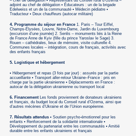
– chef de délégation • Représentant du Conseil rural d’Ozerna –
adjoint au chef de délégation • Éducateurs : un de la brigade
Edelweiss et un de la communauté • Médecin pédiatre •
Traducteur • Deux chauffeurs (autocar militaire)
4. Programme du séjour en France
1. Paris – Tour Eiffel,
Champs-Élysées, Louvre, Notre-Dame, Jardin du Luxembourg
(excursion d’une journée) 2. Senlis – monuments liés à la Reine
de France Anne de Kyiv (fille du prince Yaroslav le Sage) 3.
Rouen – cathédrales, lieux de mémoire, visite culturelle 4.
Communes locales – intégration, cours de français, activités avec
des enfants français
5. Logistique et hébergement
• Hébergement et repas (3 fois par jour) : assurés par la partie
accueillante • Transport aller-retour Ukraine–France : pris en
charge par la partie ukrainienne • Déplacements en France :
autocar de la délégation ukrainienne ou transport local
6. Financement
Les fonds proviennent de donateurs ukrainiens
et français, du budget local du Conseil rural d’Ozerna, ainsi que
d’autres mécènes d’Ukraine et de l’Union européenne.
7. Résultats attendus
• Soutien psycho-émotionnel pour les
enfants • Renforcement de la solidarité internationale •
Développement du partenariat entre les communautés • Amitié
durable entre les enfants ukrainiens et français