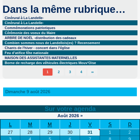
Dans la même rubrique…
Cinérural à La Landelle-
Cinérural à La Landelle-
Commémorations patriotiques
Cérémonie des voeux du Maire
ARBRE DE NOËL -distribution des cadeaux
Combien sommes nous de Landellois(es) ? Recensement
Chants de l’hiver - concert dans l’église
Feu d’atifice fête nationale
MAISON DES ASSISTANTES MATERNELLES
Borne de recharge des véhicules électriques Mouv’Oise
1
2
3
4
∞
Dimanche 9 août 2026
Sur votre agenda
Août
2026
»
L
M
M
J
V
S
D
27
28
29
30
31
1
2
3
4
5
6
7
8
9