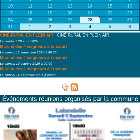
10
11
12
13
14
15
16
17
18
19
20
21
22
23
24
25
26
27
28
29
30
31
1
2
3
4
5
6
CINÉ-RURAL EN PLEIN AIR
: CINÉ RURAL EN PLEIN AIR
Le vendredi 28 août 2026
Marché des 4 seigneurs à Lincourt
Le samedi 12 septembre 2026 à 09:00
Marché des 4 seigneurs à Lincourt
Le samedi 10 octobre 2026 à 09:00
Marché des 4 seigneurs à Lincourt
Le samedi 14 novembre 2026 à 09:00
Événements réunions organisés par la commune