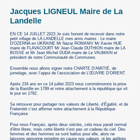
Jacques LIGNEUL Maire de La
Landelle
EN CE 14 JUILLET 2023 Je suis honoré de recevoir dans notre
petit village de LA LANDELLE mes amis maires : Le maire
D’OZERNA en UKRAINE Mr Nazar ROMANIV Mr Xavier HUE
maire de FLAVACOURT Mr Jean Claude DUTHION maire de LA
BOSSE et Mr Jean Michel DUDA maire de Le VAUMAIN et
président de notre Communauté de Communes.
Ensemble nous allons signer notre CHARTE D’AMITIÉ, de
jumelage, avec l’appui de l’association de L’ŒUVRE D’ORIENT.
Après 234 ans en ce 14 juillet 2023 nous commémorons la prise
de la Bastille en 1789 et notre attachement à la république qui vit
le jour en 1792.
Se retrouver pour partager nos valeurs de Liberté, d’Égalité, et de
Fraternité c’est affirmer notre attachement à la République
Française.
Pour nous Français, après deux siècles, cela nous parait normal
d’être libres, mais cette liberté n’est pas un cadeau du ciel. Des
femmes et des hommes se sont battus pour elle, alors ne
laissons personne remettre en cause nos valeurs, ni les apôtres