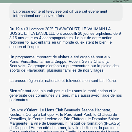
octobre 2025
La presse écrite et télévisée ont diffusé cet évènement
international une nouvelle fois
Du 19 au 31 octobre 2025 FLAVACOURT, LE VAUMAIN LA
BOSSE ET LA LANDELLE ont accueilli 20 jeunes orphelins, de 9
à 16 ans et leurs 4 accompagnateurs. Le but de cette action :
redonner foi aux enfants en un monde où existent le bien, le
soutien et l’espoir..
Un programme important de visites a été organisé pour eux.
Paris, Versailles, la mer à Dieppe, Rouen, Senlis,Chantilly,
Beauvais. Ce groupe d’enfants a pu rencontrer, sur la plaine des
sports de Flavacourt, plusieurs familles de nos villages.
La presse régionale, nationale et télévisée s’en sont fait l’écho.
Bien sûr tout ceci n’aurait pas eu lieu sans la mobilisation et la
générosité des communes visitées, mais aussi avec l’aide de nos
partenaires :
L’œuvre d’Orient, Le Lions Club Beauvais Jeanne Hachette,
Keolis, « Qui qu’a fait quoi », le Parc Saint-Paul, le Château de
Versailles, le Centre Leclerc de Trie-Château, le Domaine Sainte-
Marguerite, la ville de Beauvais, l’ Institut de formation (IFCASS)
de Dieppe, l’Estran cité de la mer, la ville de Rouen, la paroisse