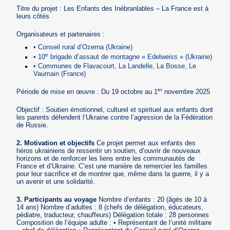
Titre du projet : Les Enfants des Inébranlables – La France est à
leurs côtés
Organisateurs et partenaires :
• Conseil rural d’Ozerna (Ukraine)
e
• 10
brigade d’assaut de montagne « Edelweiss » (Ukraine)
• Communes de Flavacourt, La Landelle, La Bosse, Le
Vaumain (France)
er
Période de mise en œuvre : Du 19 octobre au 1
novembre 2025
Objectif : Soutien émotionnel, culturel et spirituel aux enfants dont
les parents défendent l’Ukraine contre l’agression de la Fédération
de Russie.
2. Motivation et objectifs
Ce projet permet aux enfants des
héros ukrainiens de ressentir un soutien, d’ouvrir de nouveaux
horizons et de renforcer les liens entre les communautés de
France et d’Ukraine. C’est une manière de remercier les familles
pour leur sacrifice et de montrer que, même dans la guerre, il y a
un avenir et une solidarité.
3. Participants au voyage
Nombre d’enfants : 20 (âgés de 10 à
14 ans) Nombre d’adultes : 8 (chefs de délégation, éducateurs,
pédiatre, traducteur, chauffeurs) Délégation totale : 28 personnes
Composition de l’équipe adulte : • Représentant de l’unité militaire