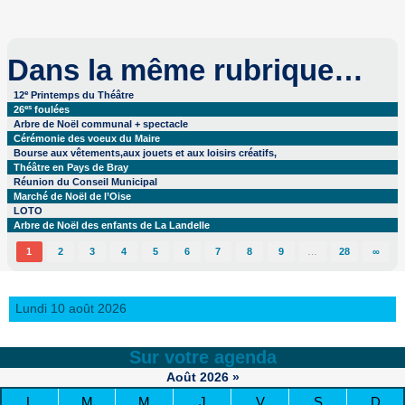
Dans la même rubrique…
e
12
Printemps du Théâtre
es
26
foulées
Arbre de Noël communal + spectacle
Cérémonie des voeux du Maire
Bourse aux vêtements,aux jouets et aux loisirs créatifs,
Théâtre en Pays de Bray
Réunion du Conseil Municipal
Marché de Noël de l’Oise
LOTO
Arbre de Noël des enfants de La Landelle
1
2
3
4
5
6
7
8
9
…
28
∞
Lundi 10 août 2026
Sur votre agenda
Août
2026
»
L
M
M
J
V
S
D