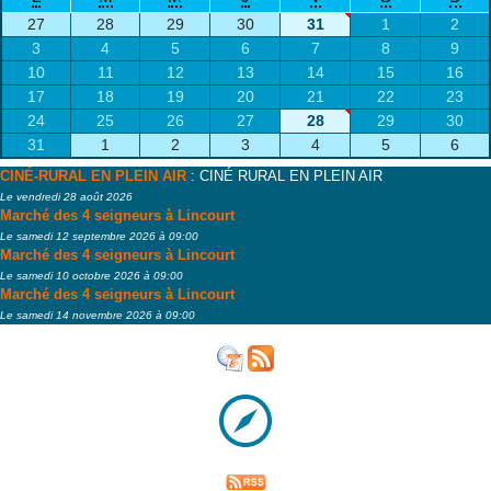
27
28
29
30
31
1
2
3
4
5
6
7
8
9
10
11
12
13
14
15
16
17
18
19
20
21
22
23
24
25
26
27
28
29
30
31
1
2
3
4
5
6
CINÉ-RURAL EN PLEIN AIR
: CINÉ RURAL EN PLEIN AIR
Le vendredi 28 août 2026
Marché des 4 seigneurs à Lincourt
Le samedi 12 septembre 2026 à 09:00
Marché des 4 seigneurs à Lincourt
Le samedi 10 octobre 2026 à 09:00
Marché des 4 seigneurs à Lincourt
Le samedi 14 novembre 2026 à 09:00