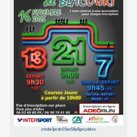
cmdw3pcdc03as58p9gxcybkvc