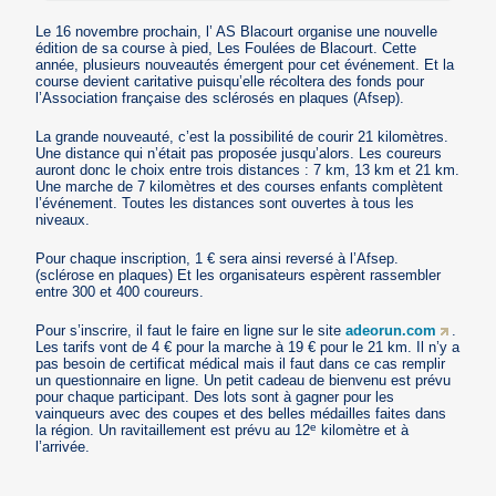
Le 16 novembre prochain, l’ AS Blacourt organise une nouvelle
édition de sa course à pied, Les Foulées de Blacourt. Cette
année, plusieurs nouveautés émergent pour cet événement. Et la
course devient caritative puisqu’elle récoltera des fonds pour
l’Association française des sclérosés en plaques (Afsep).
La grande nouveauté, c’est la possibilité de courir 21 kilomètres.
Une distance qui n’était pas proposée jusqu’alors. Les coureurs
auront donc le choix entre trois distances : 7 km, 13 km et 21 km.
Une marche de 7 kilomètres et des courses enfants complètent
l’événement. Toutes les distances sont ouvertes à tous les
niveaux.
Pour chaque inscription, 1 € sera ainsi reversé à l’Afsep.
(sclérose en plaques) Et les organisateurs espèrent rassembler
entre 300 et 400 coureurs.
Pour s’inscrire, il faut le faire en ligne sur le site
adeorun.com
.
Les tarifs vont de 4 € pour la marche à 19 € pour le 21 km. Il n’y a
pas besoin de certificat médical mais il faut dans ce cas remplir
un questionnaire en ligne. Un petit cadeau de bienvenu est prévu
pour chaque participant. Des lots sont à gagner pour les
vainqueurs avec des coupes et des belles médailles faites dans
e
la région. Un ravitaillement est prévu au 12
kilomètre et à
l’arrivée.