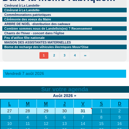
Cinérural à La Landelle-
Cinérural à La Landelle-
Commémorations patriotiques
Cérémonie des voeux du Maire
ARBRE DE NOËL -distribution des cadeaux
Combien sommes nous de Landellois(es) ? Recensement
Chants de l’hiver - concert dans l’église
Feu d’atifice fête nationale
MAISON DES ASSISTANTES MATERNELLES
Borne de recharge des véhicules électriques Mouv’Oise
1
2
3
4
∞
Vendredi 7 août 2026
Sur votre agenda
Août
2026
»
L
M
M
J
V
S
D
27
28
29
30
31
1
2
3
4
5
6
7
8
9
10
11
12
13
14
15
16