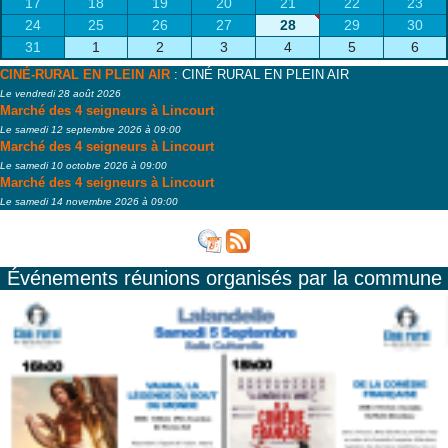
17
18
19
20
21
22
23
24
25
26
27
28
29
30
31
1
2
3
4
5
6
CINÉ-RURAL EN PLEIN AIR
: CINÉ RURAL EN PLEIN AIR
Le vendredi 28 août 2026
Marché des 4 seigneurs à Lincourt
Le samedi 12 septembre 2026 à 09:00
Marché des 4 seigneurs à Lincourt
Le samedi 10 octobre 2026 à 09:00
Marché des 4 seigneurs à Lincourt
Le samedi 14 novembre 2026 à 09:00
Événements réunions organisés par la commune