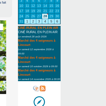
3
4
5
6
7
8
9
 fait
10
11
12
13
14
15
16
17
18
19
20
21
22
23
24
25
26
27
28
29
30
31
1
2
3
4
5
6
CINÉ-RURAL EN PLEIN AIR
:
CINÉ RURAL EN PLEIN AIR
Le vendredi 28 août 2026
Marché des 4 seigneurs à
Lincourt
Le samedi 12 septembre 2026 à
09:00
Marché des 4 seigneurs à
Lincourt
Le samedi 10 octobre 2026 à 09:00
Marché des 4 seigneurs à
Lincourt
Le samedi 14 novembre 2026 à 09:00