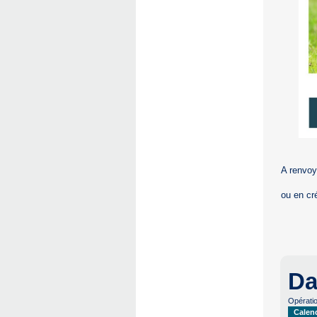
A renvo
ou en cr
Da
Opératio
Calen