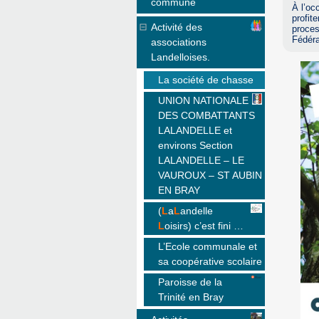
commune
À l’oc
profit
Activité des
proces
Fédéra
associations
Landelloises.
La société de chasse
UNION NATIONALE
DES COMBATTANTS
LALANDELLE et
environs Section
LALANDELLE – LE
VAUROUX – ST AUBIN
EN BRAY
(
L
a
L
andelle
L
oisirs) c’est fini …
L’Ecole communale et
sa coopérative scolaire
Paroisse de la
Trinité en Bray