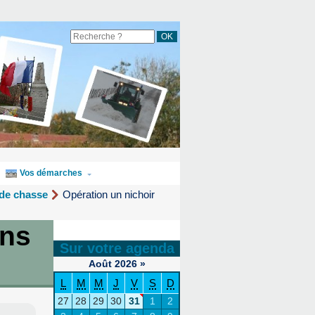
Vos démarches
 de chasse
Opération un nichoir
ans
Sur votre agenda
Août
2026
»
L
M
M
J
V
S
D
27
28
29
30
31
1
2