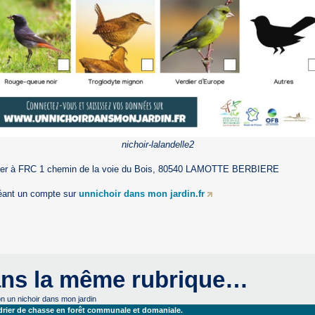
nichoir-lalandelle2
yer à FRC 1 chemin de la voie du Bois, 80540 LAMOTTE BERBIERE
éant un compte sur
unnichoir dans mon jardin.fr
ns la même rubrique…
n un nichoir dans mon jardin
drier de chasse en forêt communale et domaniale.