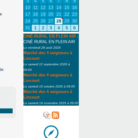
3
4
5
6
7
8
9
10
11
12
13
14
15
16
17
18
19
20
21
22
23
e
24
25
26
27
28
29
30
31
1
2
3
4
5
6
CINÉ-RURAL EN PLEIN AIR
:
CINÉ RURAL EN PLEIN AIR
Le vendredi 28 août 2026
Marché des 4 seigneurs à
Lincourt
Le samedi 12 septembre 2026 à
ée
09:00
Marché des 4 seigneurs à
Lincourt
Le samedi 10 octobre 2026 à 09:00
Marché des 4 seigneurs à
Lincourt
Le samedi 14 novembre 2026 à 09:00