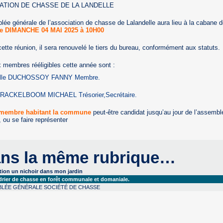
ATION DE CHASSE DE LA LANDELLE
lée générale de l’association de chasse de Lalandelle aura lieu à la cabane d
le DIMANCHE 04 MAI 2025 à 10H00
cette réunion, il sera renouvelé le tiers du bureau, conformément aux statuts.
 membres rééligibles cette année sont :
lle DUCHOSSOY FANNY Membre.
 RACKELBOOM MICHAEL Trésorier,Secrétaire.
membre habitant la commune
peut-être candidat jusqu’au jour de l’assembl
 ou se faire représenter
ns la même rubrique…
tion un nichoir dans mon jardin
drier de chasse en forêt communale et domaniale.
LÉE GÉNÉRALE SOCIÉTÉ DE CHASSE