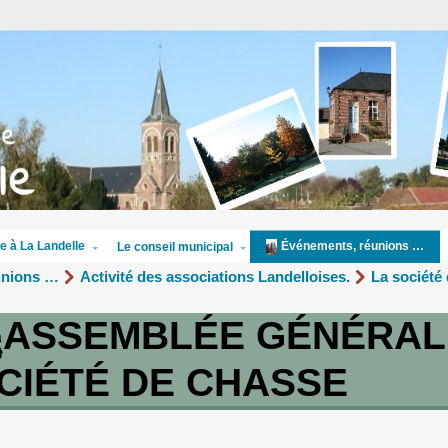
e à La Landelle
Événements, réunions …
Le conseil municipal
unions …
Activité des associations Landelloises.
La société
ASSEMBLÉE GÉNÉRAL
CIÉTÉ DE CHASSE