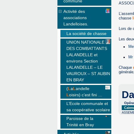
commune
ASSOCI
Activité des
L’assemb
associations
chasse
Landelloises.
Lors de 
La société de chasse
Les deux
UNION NATIONALE
Me
DES COMBATTANTS
LALANDELLE et
Mr
environs Section
LALANDELLE – LE
Chaque
générale,
VAUROUX – ST AUBIN
EN BRAY
(
L
a
L
andelle
Da
L
oisirs) c’est fini …
L’Ecole communale et
Opéra
Calen
sa coopérative scolaire
ASSEMB
Paroisse de la
Trinité en Bray