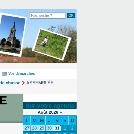
Vos démarches
 de chasse
ASSEMBLÉE
E
Sur votre agenda
Août
2026
»
L
M
M
J
V
S
D
27
28
29
30
31
1
2