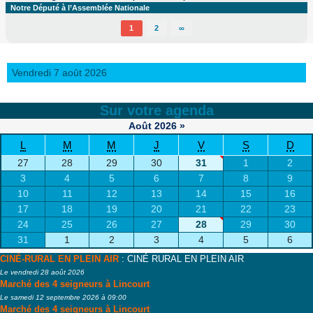
Notre Député à l’Assemblée Nationale
1
2
∞
Vendredi 7 août 2026
Sur votre agenda
Août
2026
»
L
M
M
J
V
S
D
27
28
29
30
31
1
2
3
4
5
6
7
8
9
10
11
12
13
14
15
16
17
18
19
20
21
22
23
24
25
26
27
28
29
30
31
1
2
3
4
5
6
CINÉ-RURAL EN PLEIN AIR
: CINÉ RURAL EN PLEIN AIR
Le vendredi 28 août 2026
Marché des 4 seigneurs à Lincourt
Le samedi 12 septembre 2026 à 09:00
Marché des 4 seigneurs à Lincourt