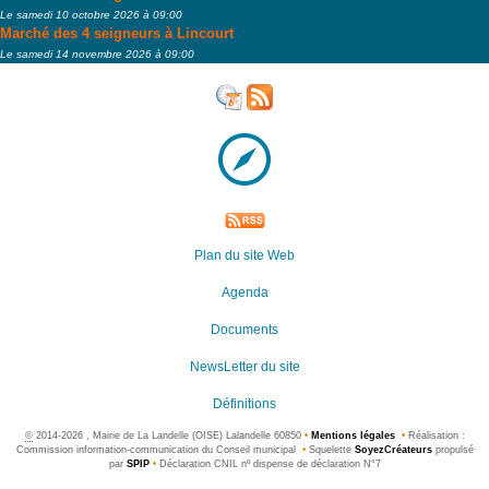
Le samedi 10 octobre 2026 à 09:00
Marché des 4 seigneurs à Lincourt
Le samedi 14 novembre 2026 à 09:00
Plan du site Web
Agenda
Documents
NewsLetter du site
Définitions
©
2014-2026 , Mairie de La Landelle (OISE) Lalandelle 60850
•
Mentions légales
•
Réalisation :
Commission information-communication du Conseil municipal
•
Squelette
SoyezCréateurs
propulsé
par
SPIP
•
Déclaration CNIL nº dispense de déclaration N°7