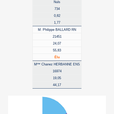
Nuls
734
0,82
1,77
M. Philippe BALLARD RN
21451
24,07
55,83
Élu
me
M
Chanez HERBANNE ENS
16974
19,05
44,17