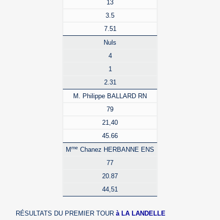
13
3.5
7.51
Nuls
4
1
2.31
M. Philippe BALLARD RN
79
21,40
45.66
me
M
Chanez HERBANNE ENS
77
20.87
44,51
RÉSULTATS DU PREMIER TOUR
à LA LANDELLE