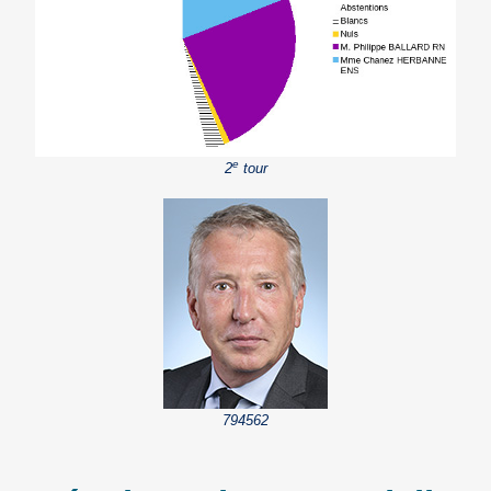
e
2
tour
794562