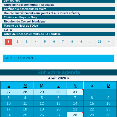
26
foulées
Arbre de Noël communal + spectacle
Cérémonie des voeux du Maire
Bourse aux vêtements,aux jouets et aux loisirs créatifs,
Théâtre en Pays de Bray
Réunion du Conseil Municipal
Marché de Noël de l’Oise
LOTO
Arbre de Noël des enfants de La Landelle
1
2
3
4
5
6
7
8
9
…
28
∞
Jeudi 6 août 2026
Sur votre agenda
Août
2026
»
L
M
M
J
V
S
D
27
28
29
30
31
1
2
3
4
5
6
7
8
9
10
11
12
13
14
15
16
17
18
19
20
21
22
23
24
25
26
27
28
29
30