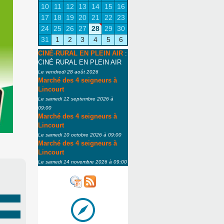
10
11
12
13
14
15
16
17
18
19
20
21
22
23
24
25
26
27
28
29
30
31
1
2
3
4
5
6
CINÉ-RURAL EN PLEIN AIR
:
CINÉ RURAL EN PLEIN AIR
Le vendredi 28 août 2026
Marché des 4 seigneurs à
Lincourt
Le samedi 12 septembre 2026 à
09:00
Marché des 4 seigneurs à
Lincourt
Le samedi 10 octobre 2026 à 09:00
Marché des 4 seigneurs à
Lincourt
Le samedi 14 novembre 2026 à 09:00