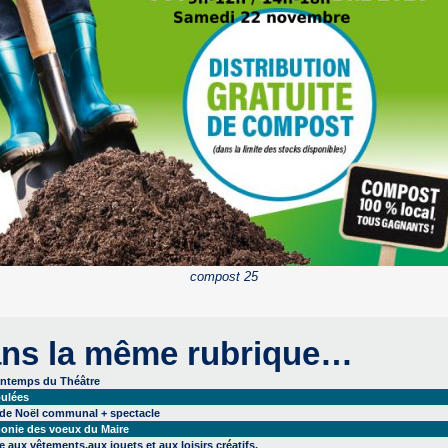
compost 25
ns la même rubrique…
intemps du Théâtre
ulées
 de Noël communal + spectacle
onie des voeux du Maire
 aux vêtements,aux jouets et aux loisirs créatifs,