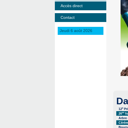
Accès direct
Contact
Jeudi 6 août 2026
Da
e
12
Pr
es
26
fo
Arbre
Cérém
Bourse