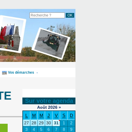
Vos démarches
TE
Sur votre agenda
Août
2026
»
L
M
M
J
V
S
D
27
28
29
30
31
1
2
3
4
5
6
7
8
9